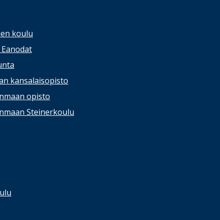
nen koulu
/ Eanodat
unta
lan kansalaisopisto
anmaan opisto
anmaan Steinerkoulu
ulu