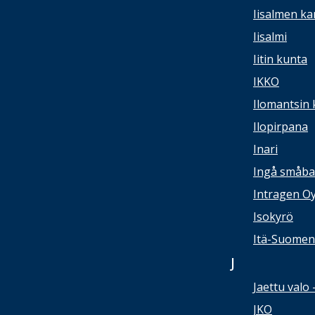
Iisalmen ka
Iisalmi
Iitin kunta
IKKO
Ilomantsin 
Ilopirpana
Inari
Ingå småba
Intragen O
Isokyrö
Itä-Suomen 
J
Jaettu valo 
JKO