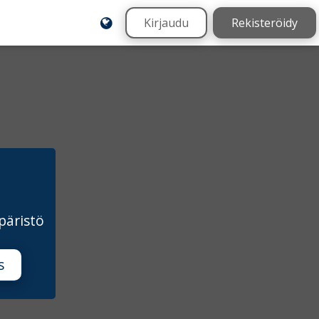
Kirjaudu
Rekisteröidy
päristö
s