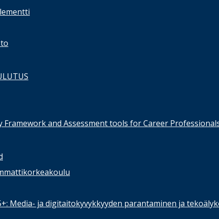
lementti
sto
ULUTUS
 Framework and Assessment tools for Career Professional
d
mmattikorkeakoulu
55+: Media- ja digitaitokyvykkyyden parantaminen ja tekoäly