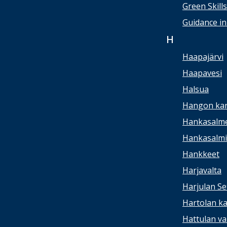
Green Skill
Guidance in
H
Haapajärvi
Haapavesi
Halsua
Hangon kan
Hankasalme
Hankasalmi 
Hankkeet
Harjavalta
Harjulan Se
Hartolan ka
Hattulan va