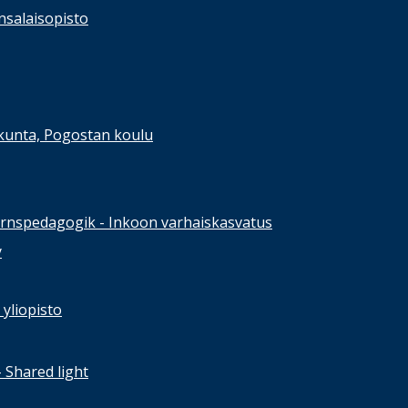
nsalaisopisto
kunta, Pogostan koulu
rnspedagogik - Inkoon varhaiskasvatus
y
yliopisto
- Shared light