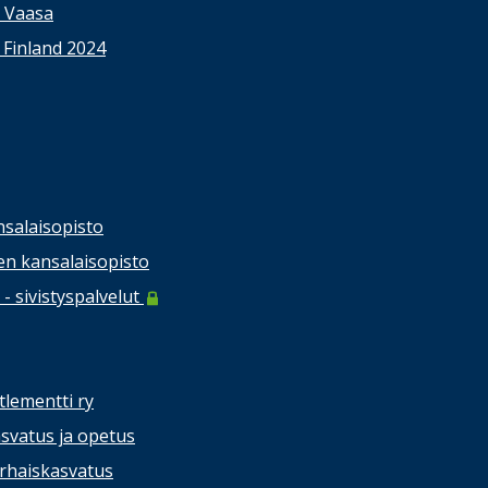
s Vaasa
 Finland 2024
salaisopisto
n kansalaisopisto
- sivistyspalvelut
tlementti ry
svatus ja opetus
rhaiskasvatus