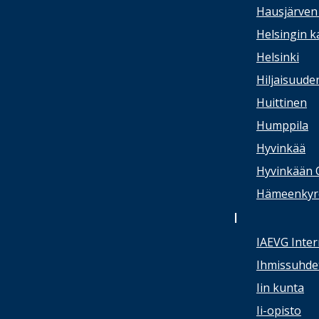
Hausjärven 
Helsingin 
Helsinki
Hiljaisuude
Huittinen
Humppila
Hyvinkää
Hyvinkään 
Hämeenkyrön
I
IAEVG Inter
Ihmissuhdet
Iin kunta
Ii-opisto