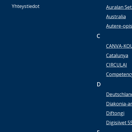
Yhteystiedot
Auralan Set
Australia
Autere-opi
C
CANVA-KO
Catalunya
CIRCULAI
Competency
D
Deutschlan
Diakonia-a
Diftongi
Digisiivet 