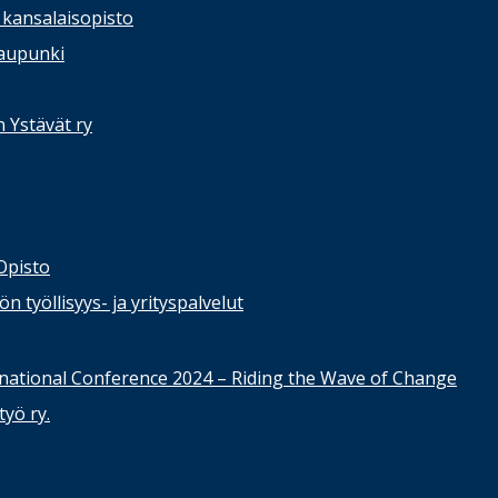
kansalaisopisto
kaupunki
n Ystävät ry
Opisto
 työllisyys- ja yrityspalvelut
national Conference 2024 – Riding the Wave of Change
yö ry.