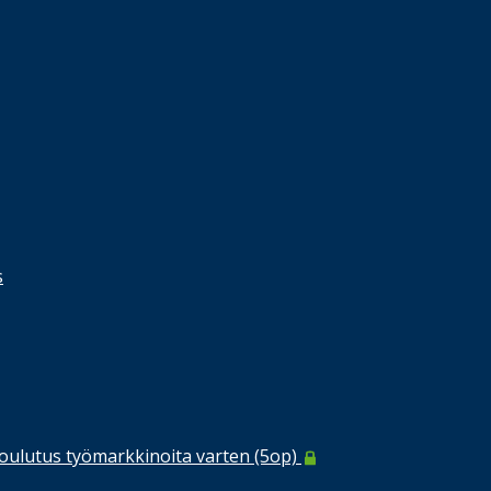
s
koulutus työmarkkinoita varten (5op)