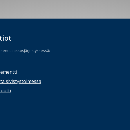
tiot
äsenet aakkosjärjestyksessä:
lementti
ta sivistystoimessa
tuutti