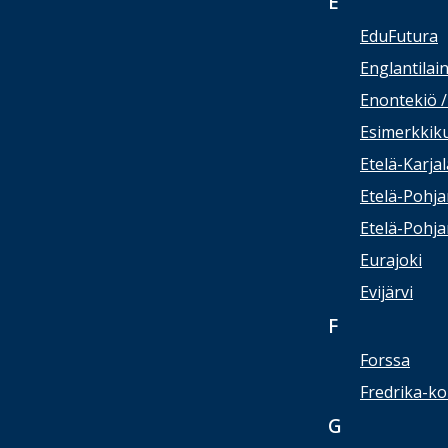
E
EduFutura
Englantilai
Enontekiö 
Esimerkkik
Etelä-Karja
Etelä-Pohj
Etelä-Pohj
Eurajoki
Evijärvi
F
Forssa
Fredrika-ko
G