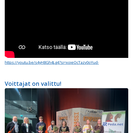
https://youtu.be/s4yH8Gh4Lg4?si=xoieOcTazv0oYud-
Voittajat on valittu!