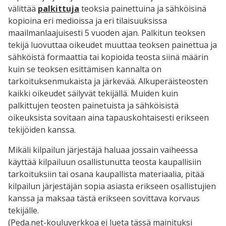
välittää
palkittuja
teoksia painettuina ja sähköisinä
kopioina eri medioissa ja eri tilaisuuksissa
maailmanlaajuisesti 5 vuoden ajan. Palkitun teoksen
tekijä luovuttaa oikeudet muuttaa teoksen painettua ja
sähköistä formaattia tai kopioida teosta siinä määrin
kuin se teoksen esittämisen kannalta on
tarkoituksenmukaista ja järkevää. Alkuperäisteosten
kaikki oikeudet säilyvät tekijällä. Muiden kuin
palkittujen teosten painetuista ja sähköisistä
oikeuksista sovitaan aina tapauskohtaisesti erikseen
tekijöiden kanssa.
Mikäli kilpailun järjestäjä haluaa jossain vaiheessa
käyttää kilpailuun osallistunutta teosta kaupallisiin
tarkoituksiin tai osana kaupallista materiaalia, pitää
kilpailun järjestäjän sopia asiasta erikseen osallistujien
kanssa ja maksaa tästä erikseen sovittava korvaus
tekijälle.
(Peda.net-kouluverkkoa ei lueta tässä mainituksi