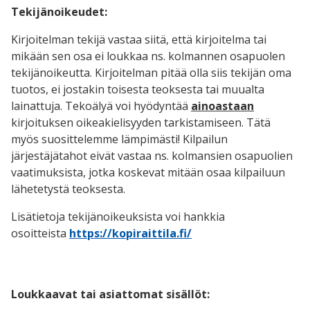
Tekijänoikeudet:
Kirjoitelman tekijä vastaa siitä, että kirjoitelma tai
mikään sen osa ei loukkaa ns. kolmannen osapuolen
tekijänoikeutta. Kirjoitelman pitää olla siis tekijän oma
tuotos, ei jostakin toisesta teoksesta tai muualta
lainattuja. Tekoälyä voi hyödyntää
ainoastaan
kirjoituksen oikeakielisyyden tarkistamiseen. Tätä
myös suosittelemme lämpimästi! Kilpailun
järjestäjätahot eivät vastaa ns. kolmansien osapuolien
vaatimuksista, jotka koskevat mitään osaa kilpailuun
lähetetystä teoksesta.
Lisätietoja tekijänoikeuksista voi hankkia
osoitteista
https://kopiraittila.fi/
Loukkaavat tai asiattomat sisällöt: