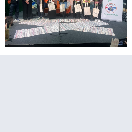
Kirjoitan, koska haluan! -palkintojenjakotilaisuus Jyväskylän
kirjamessuilla
Yhteistyössä