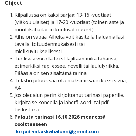
Ohjeet
Kilpailussa on kaksi sarjaa: 13-16 -vuotiaat
(yläkoululaiset) ja 17-20 -vuotiaat (toinen aste ja
muut ikähaitariin kuuluvat nuoret)
Aihe on vapaa. Aiheita voit käsitellä haluamallasi
tavalla, totuudenmukaisesti tai
mielikuvituksellisesti
Teoksesi voi olla tekstilajiltaan mikä tahansa,
esimerkiksi rap, essee, novelli tai laululyriikka.
Pääasia on sen sisältämä tarina!
Tekstin pituus saa olla maksimissaan kaksi sivua,
A4
Jos olet alun perin kirjoittanut tarinasi paperille,
kirjoita se koneella ja lähetä word- tai pdf-
tiedostona
Palauta tarinasi 16.10.2026 mennessä
osoitteeseen
kirjoitankoskahaluan@gmail.com