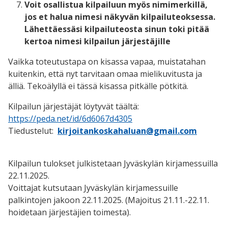
Voit osallistua kilpailuun myös nimimerkillä,
jos et halua nimesi näkyvän kilpailuteoksessa.
Lähettäessäsi kilpailuteosta sinun toki pitää
kertoa nimesi kilpailun järjestäjille
Vaikka toteutustapa on kisassa vapaa, muistatahan
kuitenkin, että nyt tarvitaan omaa mielikuvitusta ja
älliä. Tekoälyllä ei tässä kisassa pitkälle pötkitä.
Kilpailun järjestäjät löytyvät täältä:
https://peda.net/id/6d6067d4305
Tiedustelut:
kirjoitankoskahaluan@gmail.com
Kilpailun tulokset julkistetaan Jyväskylän kirjamessuilla
22.11.2025.
Voittajat kutsutaan Jyväskylän kirjamessuille
palkintojen jakoon 22.11.2025. (Majoitus 21.11.-22.11.
hoidetaan järjestäjien toimesta).