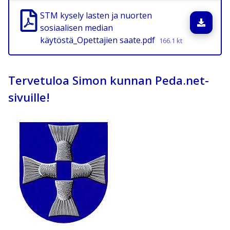
STM kysely lasten ja nuorten
Lata
sosiaalisen median
käytöstä_Opettajien saate.pdf
166.1 kt
Tervetuloa Simon kunnan Peda.net-
sivuille!