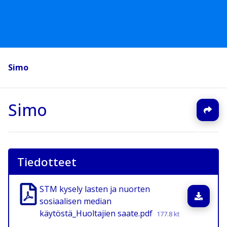
Simo
Simo
Tiedotteet
STM kysely lasten ja nuorten
Lata
sosiaalisen median
käytöstä_Huoltajien saate.pdf
177.8 kt