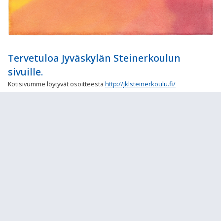
Tervetuloa Jyväskylän Steinerkoulun
sivuille.
Kotisivumme löytyvät osoitteesta
http://jklsteinerkoulu.fi/
Linkkejä
Wilma Jyväskylän steinerkoulu
Microsoft365 kirjautuminen
Näppistaituri