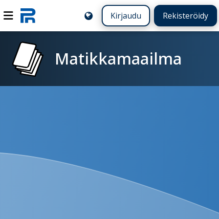
Kirjaudu
Rekisteröidy
Matikkamaailma