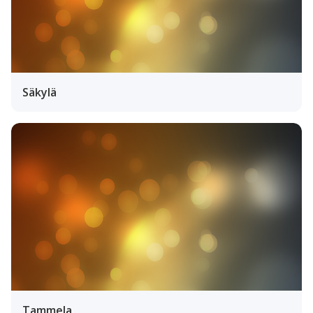
Säkylä
Tammela