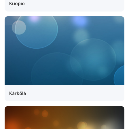
Kuopio
Kärkölä