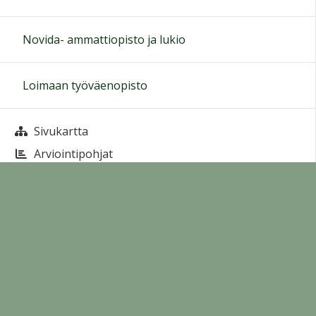
Novida- ammattiopisto ja lukio
Loimaan työväenopisto
Sivukartta
Arviointipohjat
Sivun alkuun
Ohjeet
Saavutettavuus
Yksityisyydensuoja
Lähetä palautetta Peda.net-ylläpidolle