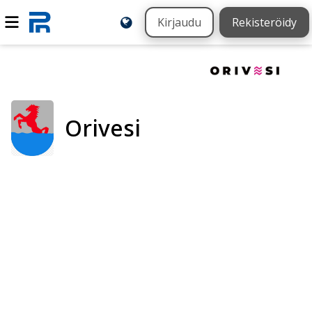
Kirjaudu
Rekisteröidy
Orivesi