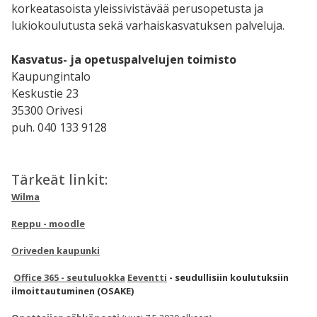
korkeatasoista yleissivistävää perusopetusta ja
lukiokoulutusta sekä varhaiskasvatuksen palveluja.
Kasvatus- ja opetuspalvelujen toimisto
Kaupungintalo
Keskustie 23
35300 Orivesi
puh. 040 133 9128
Tärkeät linkit:
Wilma
Reppu - moodle
Oriveden kaupunki
Office 365 - seutuluokka
Eeventti
- seudullisiin koulutuksiin
ilmoittautuminen (OSAKE)