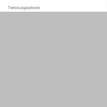
Tietosuojaseloste
Perheohjaamo Silmukka
Sivukartta
Arviointipohjat
Sivun alkuun
Ohjeet
Saavutettavuus
Yksityisyydensuoja
Lähetä palautetta Peda.net-ylläpidolle
Ilmoita asiaton sisältö