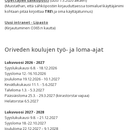
Opettajien sähköposti
(uusi 7.5.2020 alkaen)
(Muistathan, että sähköpostiin kirjauduttaessa toimialue\käyttäjänimi
kohtaan pitää kirjoittaa
TRE\
ja oma käyttäjätunnus)
Uusi intranet - Lipasto
(Kirjautuminen O365:n kautta)
Oriveden koulujen työ- ja loma-ajat
Lukuvuosi 2026 - 2027
Syyslukukausi 6.8. - 18.12.2026
Syysloma 12.-16.10.2026
Joululoma 19.12.2026 - 10.1.2027
Kevätlukukausi 11.1. - 5.6.2027
Talviloma 1.3. - 5.3.2027
Pääsiäisloma 25.3. - 29.3.2027 (kiirastorstai vapaa)
Helatorstai 6.5.2027
Lukuvuosi 2027 - 2028
Syyslukukausi 9.8. – 21.12.2027
Syysloma 18.-22.10.2027
Joululoma 22.12.2027 – 9.1.2028