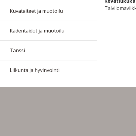
Kevätlukukau
Talvilomaviikk
Kuvataiteet ja muotoilu
Kädentaidot ja muotoilu
Tanssi
Liikunta ja hyvinvointi
Koti-, maa- ja metsätalous
Luonnontieteet
Muu koulutus