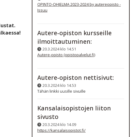
OPINTO-OHJELMA 2023-2024 by autereopisto -
Issuu
lustat.
Autere-opiston kursseille
alkaessa!
ilmoittautuminen:
20.3.2024 klo 14.51
Autere-opisto (opistopalvelut.fi)
Autere-opiston nettisivut:
20.3.2024 klo 14.53
Tähän linkki uusille sivuille
Kansalaisopistojen liiton
sivusto
20.3.2024 klo 14.09
https://kansalaisopistot.fi/