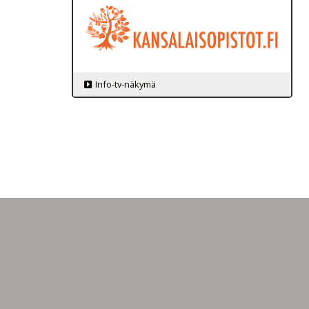
Info-tv-näkymä