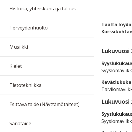
Historia, yhteiskunta ja talous
Täältä löydä
Terveydenhuolto
Kurssikohtai
Musiikki
Lukuvuosi 
Syyslukukausi
Kielet
Syyslomaviikk
Kevätlukukau
Tietotekniikka
Talvilomaviikk
Lukuvuosi 
Esittävä taide (Näyttämötaiteet)
Syyslukukausi
Syyslomaviikk
Sanataide