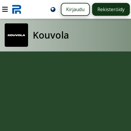
Kirjaudu
Rekisteröidy
Kouvola