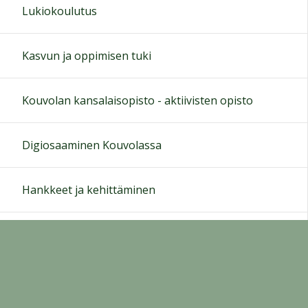
Lukiokoulutus
Kasvun ja oppimisen tuki
Kouvolan kansalaisopisto - aktiivisten opisto
Digiosaaminen Kouvolassa
Hankkeet ja kehittäminen
Tapaturmien ehkäisy
Tietosuojaseloste Kouvolan kaupungin Peda.net -
ympäristöstä