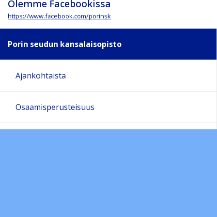
Olemme Facebookissa
https://www.facebook.com/porinsk
Porin seudun kansalaisopisto
Ajankohtaista
Osaamisperusteisuus
Opiston arvot ja tavoitteet
Vinkkejä etäopiskeluun
Arjen taidot