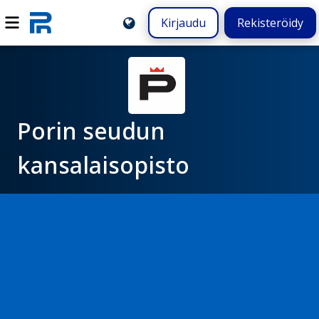
Kirjaudu
Rekisteröidy
Porin seudun
kansalaisopisto