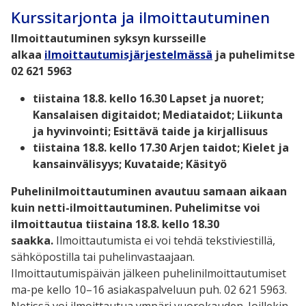
Kurssitarjonta ja ilmoittautuminen
Ilmoittautuminen syksyn kursseille
alkaa
ilmoittautumisjärjestelmässä
ja puhelimitse
02 621 5963
tiistaina 18.8. kello 16.30 Lapset ja nuoret;
Kansalaisen digitaidot; Mediataidot; Liikunta
ja hyvinvointi; Esittävä taide ja kirjallisuus
tiistaina 18.8. kello 17.30 Arjen taidot; Kielet ja
kansainvälisyys; Kuvataide; Käsityö
Puhelinilmoittautuminen avautuu samaan aikaan
kuin netti-ilmoittautuminen. Puhelimitse voi
ilmoittautua tiistaina 18.8. kello 18.30
saakka.
Ilmoittautumista ei voi tehdä tekstiviestillä,
sähköpostilla tai puhelinvastaajaan.
Ilmoittautumispäivän jälkeen puhelinilmoittautumiset
ma-pe kello 10–16 asiakaspalveluun puh. 02 621 5963.