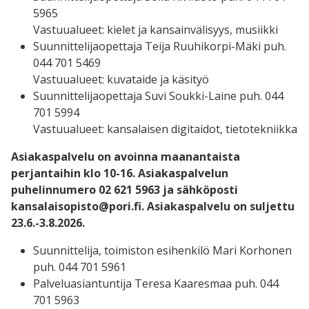
5965
Vastuualueet: kielet ja kansainvälisyys, musiikki
Suunnittelijaopettaja Teija Ruuhikorpi-Mäki puh.
044 701 5469
Vastuualueet: kuvataide ja käsityö
Suunnittelijaopettaja Suvi Soukki-Laine puh. 044
701 5994
Vastuualueet: kansalaisen digitaidot, tietotekniikka
Asiakaspalvelu on avoinna maanantaista
perjantaihin klo 10-16.
Asiakaspalvelun
puhelinnumero 02 621 5963 ja sähköposti
kansalaisopisto@pori.fi.
Asiakaspalvelu on suljettu
23.6.-3.8.2026.
Suunnittelija, toimiston esihenkilö Mari Korhonen
puh. 044 701 5961
Palveluasiantuntija Teresa Kaaresmaa puh. 044
701 5963