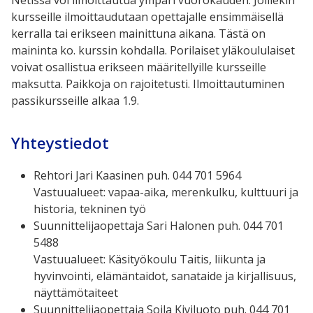
Netissä voi ilmoittautua ympäri vuorokauden. Joillekin
kursseille ilmoittaudutaan opettajalle ensimmäisellä
kerralla tai erikseen mainittuna aikana. Tästä on
maininta ko. kurssin kohdalla. Porilaiset yläkoululaiset
voivat osallistua erikseen määritellyille kursseille
maksutta. Paikkoja on rajoitetusti. Ilmoittautuminen
passikursseille alkaa 1.9.
Yhteystiedot
Rehtori Jari Kaasinen puh. 044 701 5964
Vastuualueet: vapaa-aika, merenkulku, kulttuuri ja
historia, tekninen työ
Suunnittelijaopettaja Sari Halonen puh. 044 701
5488
Vastuualueet: Käsityökoulu Taitis, liikunta ja
hyvinvointi, elämäntaidot, sanataide ja kirjallisuus,
näyttämötaiteet
Suunnittelijaopettaja Soila Kiviluoto puh. 044 701