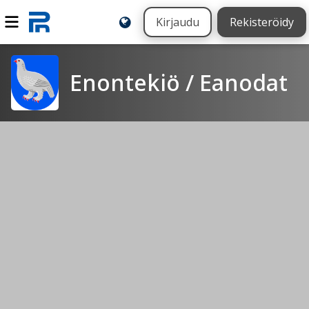
Kirjaudu
Rekisteröidy
Enontekiö / Eanodat