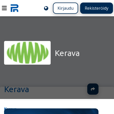
Kirjaudu
Rekisteröidy
Kerava
Kerava
Jaa
Kerava