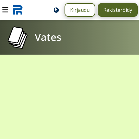
Kirjaudu
Rekisteröidy
Vates