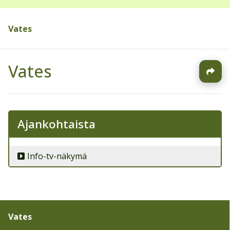
Vates
Vates
Ajankohtaista
Info-tv-näkymä
Vates