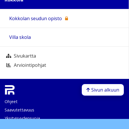
Kokkolan seudun opisto
Villa skola
Sivukartta
Arviointipohjat
Sivun alkuun
Ohjeet
Saavutettavuus
Yksityisyydensuoja
Lähetä palautetta Peda.net-ylläpidolle