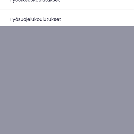
Työsuojelukoulutukset
Työmarkkina- ja työsuojelukonsultin koulutukset
Sivukartta
Arviointipohjat
Sivun alkuun
Ohjeet
Saavutettavuus
Yksityisyydensuoja