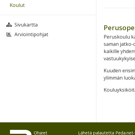
Koulut
Sivukartta
Perusope
Arviointipohjat
Peruskoulu käs
saman jatko-o
kaikille yhde
vastuukykyise
Kuuden ensimm
ylimmän luoka
Kouluyksiköit
Ohjeet
Lähetä palautetta Peda.net-y