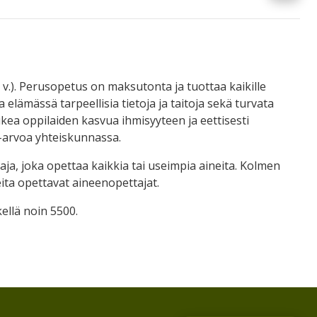
7 v.). Perusopetus on maksutonta ja tuottaa kaikille
ämässä tarpeellisia tietoja ja taitoja sekä turvata
kea oppilaiden kasvua ihmisyyteen ja eettisesti
a-arvoa yhteiskunnassa.
, joka opettaa kaikkia tai useimpia aineita. Kolmen
eita opettavat aineenopettajat.
ellä noin 5500.