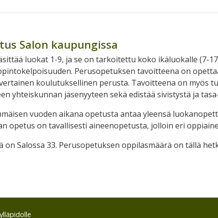
tus Salon kaupungissa
ittää luokat 1-9, ja se on tarkoitettu koko ikäluokalle (7-1
pintokelpoisuuden. Perusopetuksen tavoitteena on opettaa el
nvertainen koulutuksellinen perusta. Tavoitteena on myös tu
en yhteiskunnan jäsenyyteen sekä edistää sivistystä ja tas
äisen vuoden aikana opetusta antaa yleensä luokanopettaja
n opetus on tavallisesti aineenopetusta, jolloin eri oppiain
ä on Salossa 33. Perusopetuksen oppilasmäärä on tällä hetk
lläpidolle