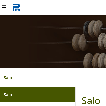
Salo
Salo
Salo