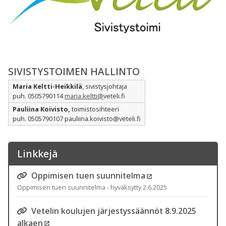
SIVISTYSTOIMEN HALLINTO
Maria Keltti-Heikkilä
, sivistysjohtaja
puh. 0505790114
maria.keltti@
veteli.fi
Pauliina Koivisto,
toimistosihteeri
puh. 0505790107 pauliina.koivisto@veteli.fi
Linkkejä
Oppimisen tuen suunnitelma
Oppimisen tuen suunnitelma - hyväksytty 2.6.2025
Vetelin koulujen järjestyssäännöt 8.9.2025
alkaen