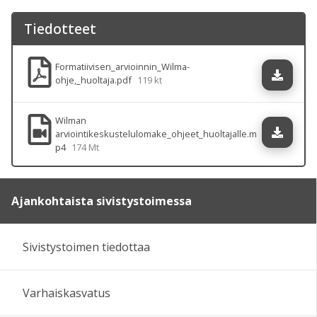
Tiedotteet
Formatiivisen_arvioinnin_Wilma-
Lataa
ohje,_huoltaja.pdf
119 kt
Wilman
Lataa
arviointikeskustelulomake_ohjeet_huoltajalle.m
p4
174 Mt
Ajankohtaista sivistystoimessa
Sivistystoimen tiedottaa
Varhaiskasvatus