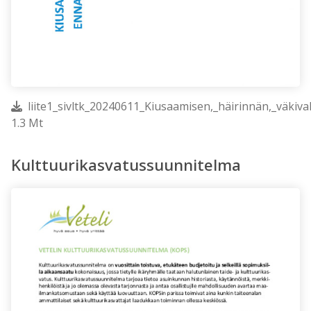
liite1_sivltk_20240611_Kiusaamisen,_häirinnän,_väkiva
1.3 Mt
Kulttuurikasvatussuunnitelma