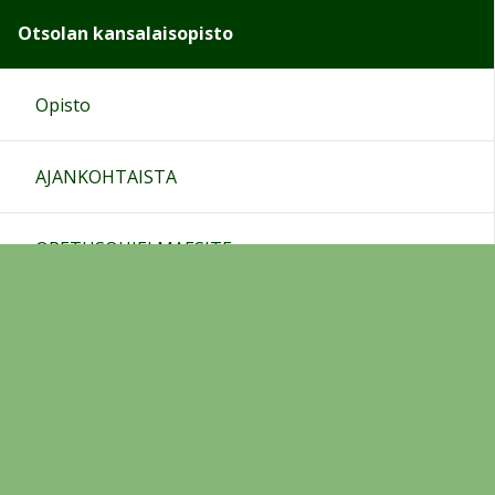
Otsolan kansalaisopisto
Opisto
AJANKOHTAISTA
OPETUSOHJELMAESITE
ILMOITTAUTUMINEN
Opetusohjelma
Yleisöluennot