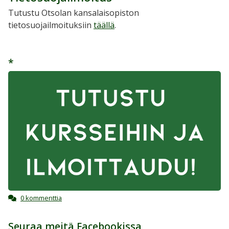
Tutustu Otsolan kansalaisopiston
tietosuojailmoituksiin
täällä
.
*
0 kommenttia
Seuraa meitä Facebookissa