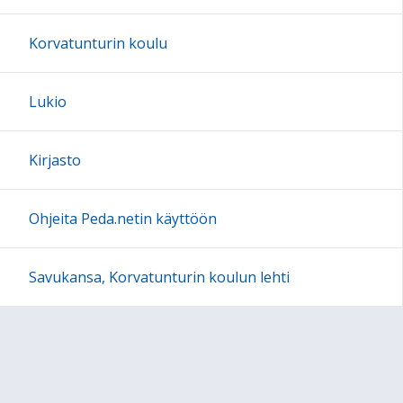
Korvatunturin koulu
Lukio
Kirjasto
Ohjeita Peda.netin käyttöön
Savukansa, Korvatunturin koulun lehti
Ruokalista
Liikuntasalivuorot 2025-2026