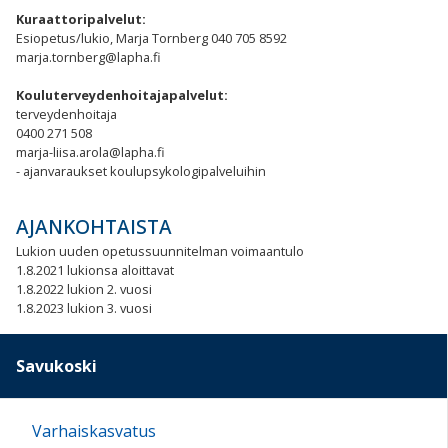
Kuraattoripalvelut:
Esiopetus/lukio, Marja Tornberg 040 705 8592
marja.tornberg@lapha.fi
Kouluterveydenhoitajapalvelut:
terveydenhoitaja
0400 271 508
marja-liisa.arola@lapha.fi
- ajanvaraukset koulupsykologipalveluihin
AJANKOHTAISTA
Lukion uuden opetussuunnitelman voimaantulo
1.8.2021 lukionsa aloittavat
1.8.2022 lukion 2. vuosi
1.8.2023 lukion 3. vuosi
Savukoski
Varhaiskasvatus