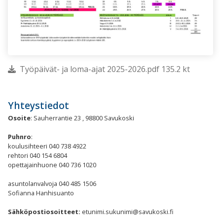
Työpäivät- ja loma-ajat 2025-2026.pdf 135.2 kt
Yhteystiedot
Osoite
: Sauherrantie 23 , 98800 Savukoski
Puhnro
:
koulusihteeri 040 738
4922
rehtori 040 154 6804
opettajainhuone 040 736 1020
asuntolanvalvoja 040 485 1506
Sofianna Hanhisuanto
Sähköpostiosoitteet:
etunimi.sukunimi@savukoski.fi