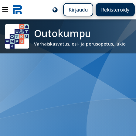
Kirjaudu
Rekisteröidy
Outokumpu
Varhaiskasvatus, esi- ja perusopetus, lukio