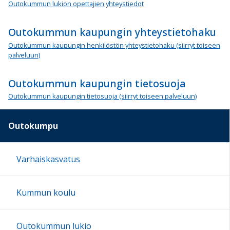
Outokummun lukion opettajien yhteystiedot
Outokummun kaupungin yhteystietohaku
Outokummun kaupungin henkilöstön yhteystietohaku (siirryt toiseen
palveluun)
Outokummun kaupungin tietosuoja
Outokummun kaupungin tietosuoja (siirryt toiseen palveluun)
Outokumpu
Varhaiskasvatus
Kummun koulu
Outokummun lukio