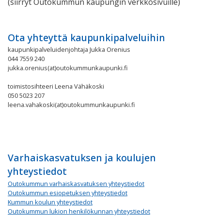
(siirryt Outokummun kaupungin verkkosivuille)
Ota yhteyttä kaupunkipalveluihin
kaupunkipalveluidenjohtaja Jukka Orenius
044 7559 240
jukka.orenius(at)outokummunkaupunki.fi
toimistosihteeri Leena Vähäkoski
050 5023 207
leena.vahakoski(at)outokummunkaupunki.fi
Varhaiskasvatuksen ja koulujen
yhteystiedot
Outokummun varhaiskasvatuksen yhteystiedot
Outokummun esiopetuksen yhteystiedot
Kummun koulun yhteystiedot
Outokummun lukion henkilökunnan yhteystiedot