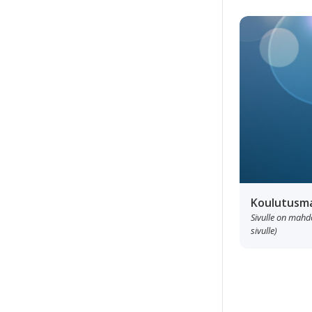
Koulutusma
Sivulle on mahdol
sivulle)