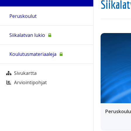
Siikala
Peruskoulut
Siikalatvan lukio
Koulutusmateriaaleja
Sivukartta
Arviointipohjat
Peruskoulu