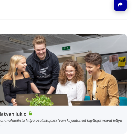
J
alatvan lukio
 on mahdollista liittyä osallistujaksi (vain kirjautuneet käyttäjät voivat liittyä
)