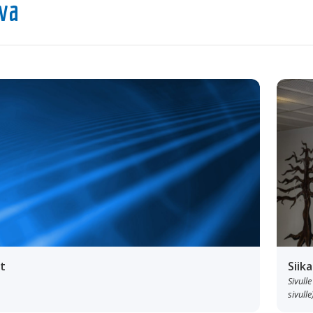
tva
t
Siik
Sivulle
sivulle