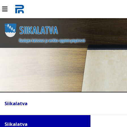
SIIKALATVA
Koulujen kotisivut ja verkko-oppimisympäristö
Siikalatva
Siikalatva