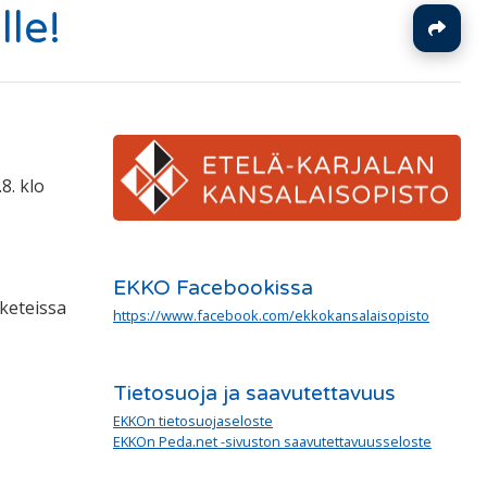
le!
J
8. klo
EKKO Facebookissa
rketeissa
https://www.facebook.com/ekkokansalaisopisto
Tietosuoja ja saavutettavuus
EKKOn tietosuojaseloste
EKKOn Peda.net -sivuston saavutettavuusseloste