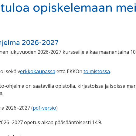
tuloa opiskelemaan meil
hjelma 2026-2027
nen lukuvuoden 2026-2027 kursseille alkaa maanantaina 10.
oi sekä v
erkkokaupassa
että EKKOn
toimistossa
.
o-ohjelma on saatavilla opistolla, kirjastoissa ja isoissa ma
a.
ma 2026–2027 (
pdf-versio
)
26–2027 opetus alkaa pääsääntöisesti 14.9.