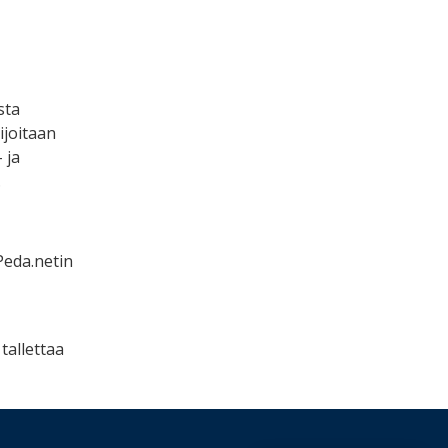
sta
lijoitaan
 ja
.
Peda.netin
tallettaa