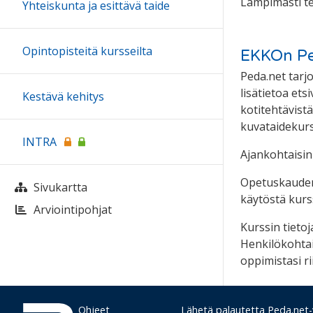
Lämpimästi te
Yhteiskunta ja esittävä taide
Opintopisteitä kursseilta
EKKOn Pe
Peda.net tarjo
lisätietoa etsi
Kestävä kehitys
kotitehtävistä
kuvataidekurs
INTRA
Ajankohtaisin 
Opetuskauden 
Sivukartta
käytöstä kurss
Arviointipohjat
Kurssin tietoj
Henkilökohtai
oppimistasi r
Ohjeet
Lähetä palautetta Peda.net-y