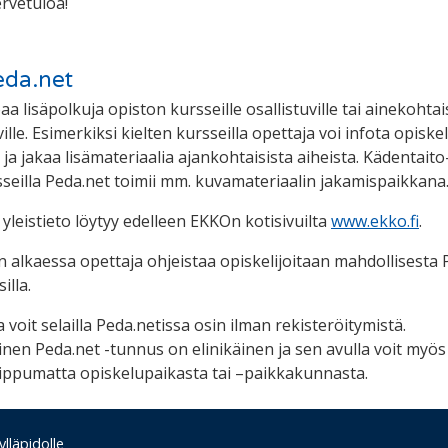
rvetuloa!
da.net
aa lisäpolkuja opiston kursseille osallistuville tai ainekohtai
ville. Esimerkiksi kielten kursseilla opettaja voi infota opiske
 ja jakaa lisämateriaalia ajankohtaisista aiheista. Kädentaito-
seilla Peda.net toimii mm. kuvamateriaalin jakamispaikkana
yleistieto löytyy edelleen EKKOn kotisivuilta
www.ekko.fi
.
alkaessa opettaja ohjeistaa opiskelijoitaan mahdollisesta 
illa.
a voit selailla Peda.netissa osin ilman rekisteröitymistä.
nen Peda.net -tunnus on elinikäinen ja sen avulla voit myös 
iippumatta opiskelupaikasta tai –paikkakunnasta.
lläpidolle