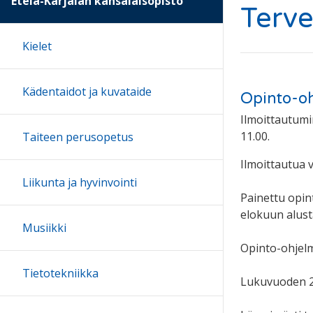
Etelä-Karjalan kansalaisopisto
Terve
Kielet
Kädentaidot ja kuvataide
Opinto-o
Ilmoittautumi
11.00.
Taiteen perusopetus
Ilmoittautua v
Liikunta ja hyvinvointi
Painettu opint
elokuun alust
Musiikki
Opinto-ohjel
Tietotekniikka
Lukuvuoden 20