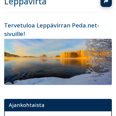
Leppävirta
Tervetuloa Leppävirran Peda.net-
sivuille!
Ajankohtaista