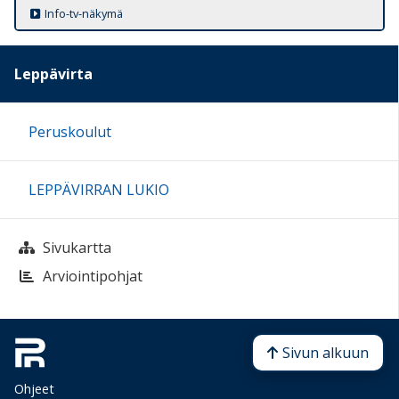
Info-tv-näkymä
Leppävirta
Peruskoulut
LEPPÄVIRRAN LUKIO
Sivukartta
Arviointipohjat
Sivun alkuun
Ohjeet