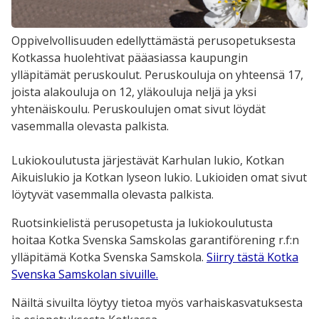
Oppivelvollisuuden edellyttämästä perusopetuksesta
Kotkassa huolehtivat pääasiassa kaupungin
ylläpitämät peruskoulut. Peruskouluja on yhteensä 17,
joista alakouluja on 12, yläkouluja neljä ja yksi
yhtenäiskoulu. Peruskoulujen omat sivut löydät
vasemmalla olevasta palkista.
Lukiokoulutusta järjestävät Karhulan lukio, Kotkan
Aikuislukio ja Kotkan lyseon lukio. Lukioiden omat sivut
löytyvät vasemmalla olevasta palkista.
Ruotsinkielistä perusopetusta ja lukiokoulutusta
hoitaa Kotka Svenska Samskolas garantiförening r.f:n
ylläpitämä Kotka Svenska Samskola.
Siirry tästä Kotka
Svenska Samskolan sivuille.
Näiltä sivuilta löytyy tietoa myös varhaiskasvatuksesta