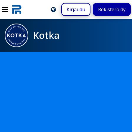
Kirjaudu
Rekisteröidy
Kotka