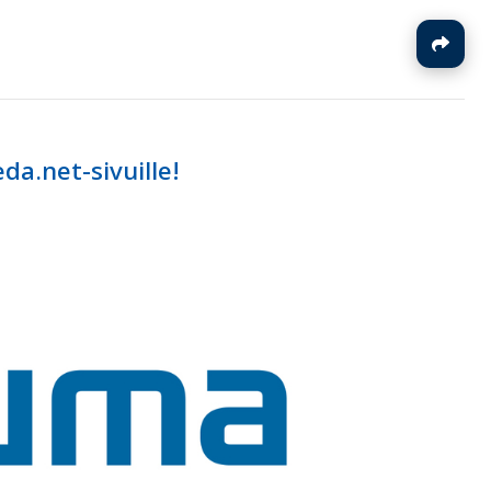
J
a.net-sivuille!