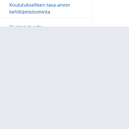
Koulutuksellisen tasa-arvon
kehittämistoiminta
Opiskeluhuolto
Oppilaskuntatoiminta
Tehostettu ja erityinen tuki
Maahanmuuttajaoppilaiden
kotouttamishanke
Tieto- ja viestintätekniikka
opetuksessa
Sivukartta