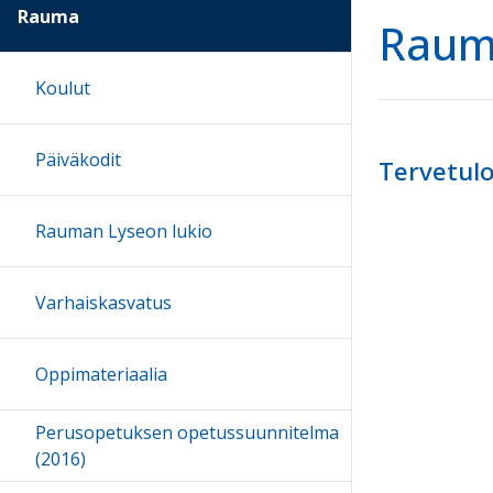
Rauma
Rau
Koulut
Päiväkodit
Tervetulo
Rauman Lyseon lukio
Varhaiskasvatus
Oppimateriaalia
Perusopetuksen opetussuunnitelma
(2016)