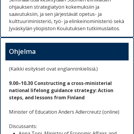
ohjauksen strategiatyön kokemuksiin ja
saavutuksiin, ja sen järjestävät opetus- ja
kulttuuriministeriö, työ- ja elinkeinoministeriö sekä
Jyväskylän yliopiston Koulutuksen tutkimuslaitos.
Ohjelma
(Kaikki esitykset ovat englanninkielisiä.)
9.00–10.30 Constructing a cross-ministerial
national lifelong guidance strategy: Action
steps, and lessons from Finland
Minister of Education Anders Adlercreutz (online)
Discussants:
Anna Toni, Ministry of Economic Affairs and