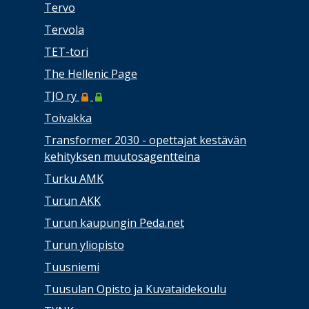
Tervo
Tervola
TET-tori
The Hellenic Page
TJO ry
Toivakka
Transformer 2030 - opettajat kestävän
kehityksen muutosagentteina
Turku AMK
Turun AKK
Turun kaupungin Peda.net
Turun yliopisto
Tuusniemi
Tuusulan Opisto ja Kuvataidekoulu