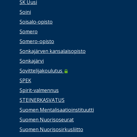
SK Uusi
Soini
Soisalo-opisto
Somero
Somero-opisto
Sonkajärven kansalaisopisto
Sonkajärvi
Sovittelijakoulutus
SPEK
Spirit-valmennus
STEINERKASVATUS
Suomen Mentalisaatioinstituutti
Suomen Nuorisoseurat
Suomen Nuorisosirkusliitto