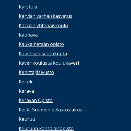
Karstula
Karvian varhaiskasvatus
Karvian yhtenäiskoulu
Kauhava
Kaukametsän opisto
Kaustisen seutukunta
Kaverikoulusta koulukaveri
Kehittäjäsivusto
Keitele
Kerava
Keravan Opisto
Keski-Suomen pelastuslaitos
Keuruu
Keuruun kansalaisopisto