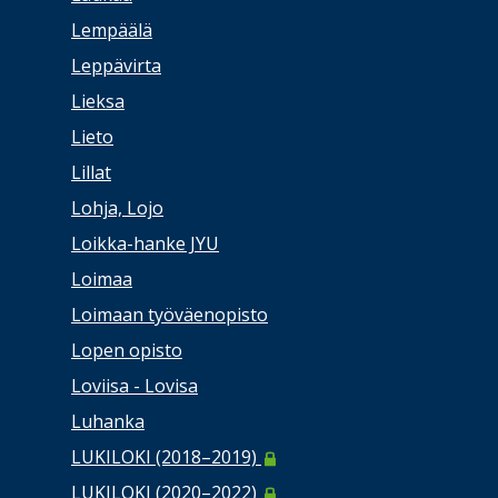
Lempäälä
Leppävirta
Lieksa
Lieto
Lillat
Lohja, Lojo
Loikka-hanke JYU
Loimaa
Loimaan työväenopisto
Lopen opisto
Loviisa - Lovisa
Luhanka
LUKILOKI (2018–2019)
LUKILOKI (2020–2022)