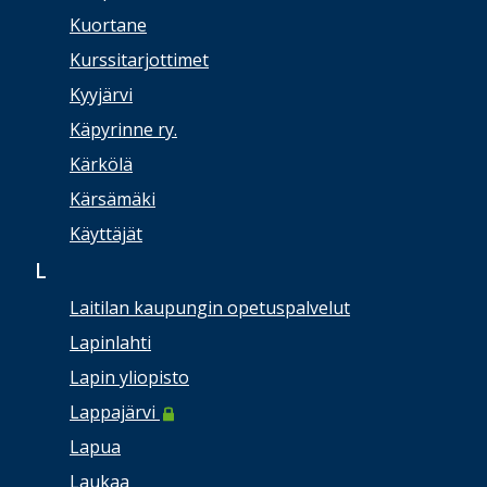
Kuortane
Kurssitarjottimet
Kyyjärvi
Käpyrinne ry.
Kärkölä
Kärsämäki
Käyttäjät
L
Laitilan kaupungin opetuspalvelut
Lapinlahti
Lapin yliopisto
Lappajärvi
Lapua
Laukaa