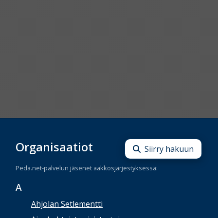
Organisaatiot
Siirry hakuun
Peda.net-palvelun jäsenet aakkosjärjestyksessä:
A
Ahjolan Setlementti