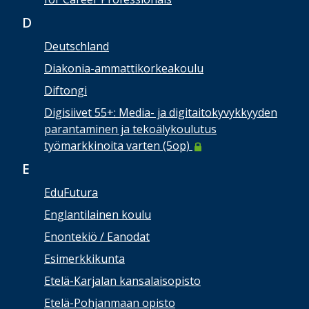
D
Deutschland
Diakonia-ammattikorkeakoulu
Diftongi
Digisiivet 55+: Media- ja digitaitokyvykkyyden
parantaminen ja tekoälykoulutus
työmarkkinoita varten (5op)
E
EduFutura
Englantilainen koulu
Enontekiö / Eanodat
Esimerkkikunta
Etelä-Karjalan kansalaisopisto
Etelä-Pohjanmaan opisto