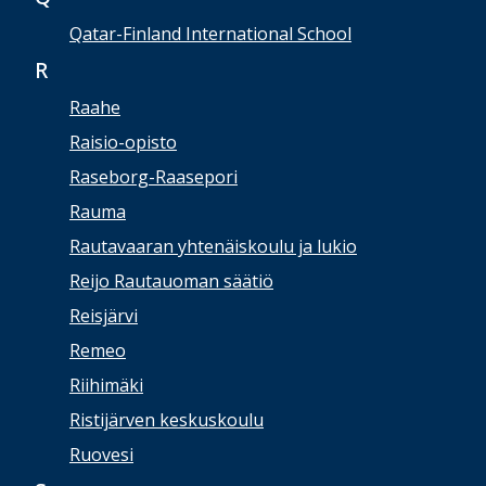
Qatar-Finland International School
R
Raahe
Raisio-opisto
Raseborg-Raasepori
Rauma
Rautavaaran yhtenäiskoulu ja lukio
Reijo Rautauoman säätiö
Reisjärvi
Remeo
Riihimäki
Ristijärven keskuskoulu
Ruovesi