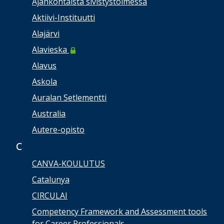
Ajankohtaista sivistystoimessa
Aktiivi-Instituutti
Alajärvi
Alavieska
Alavus
Askola
Auralan Setlementti
Australia
Autere-opisto
C
CANVA-KOULUTUS
Catalunya
CIRCULAI
Competency Framework and Assessment tools
for Career Professionals