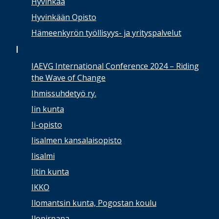
Hyvinkää
Hyvinkään Opisto
Hämeenkyrön työllisyys- ja yrityspalvelut
I
IAEVG International Conference 2024 – Riding
the Wave of Change
Ihmissuhdetyö ry.
Iin kunta
Ii-opisto
Iisalmen kansalaisopisto
Iisalmi
Iitin kunta
IKKO
Ilomantsin kunta, Pogostan koulu
Ilopirpana