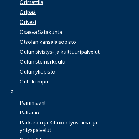
Orimattila
Oripää
Orivesi
Osaava Satakunta
Otsolan kansalaisopisto
Oulun sivistys- ja kulttuuripalvelut
Oulun steinerkoulu
Oulun yliopisto
Outokumpu
P
Painimaan!
Paltamo
Parkanon ja Kihniön työvoima- ja
yrityspalvelut