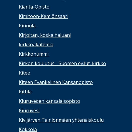
Kianta-Opisto
Kimitoön-Kemiönsaari
Kinnula
Kirjoitan, koska haluan!
kirkkoakatemia
Kirkkonummi
Kirkon koulutus - Suomen ev.lut. kirkko
Kitee
Kiteen Evankelinen Kansanopisto
Kittilä
Kiuruveden kansalaisopisto
Kiuruvesi
Kivijärven Tainionmäen yhtenäiskoulu
Kokkola