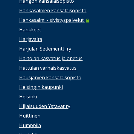
Hangon kansalaisopisto
Hankasalmen kansalaisopisto
Hankasalmi - sivistyspalvelut
Hankkeet
Harjavalta
Harjulan Setlementti ry
Hartolan kasvatus ja opetus
Hattulan varhaiskasvatus
Hausjärven kansalaisopisto
Helsingin kaupunki
Helsinki
Hiljaisuuden Ystävät ry
Huittinen
Humppila