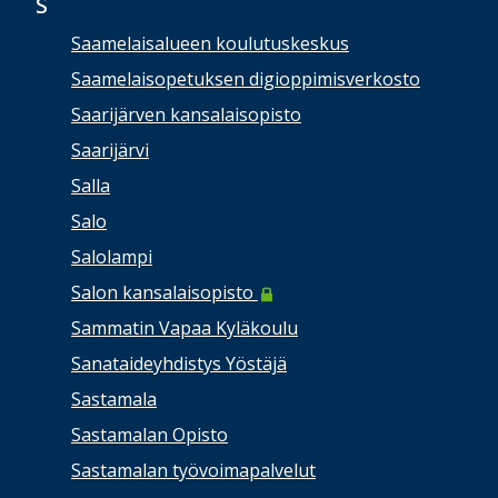
S
Saamelaisalueen koulutuskeskus
Saamelaisopetuksen digioppimisverkosto
Saarijärven kansalaisopisto
Saarijärvi
Salla
Salo
Salolampi
Salon kansalaisopisto
Sammatin Vapaa Kyläkoulu
Sanataideyhdistys Yöstäjä
Sastamala
Sastamalan Opisto
Sastamalan työvoimapalvelut