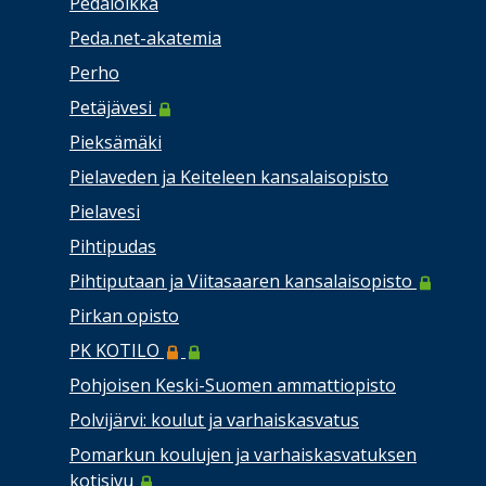
Pedaloikka
Peda.net-akatemia
Perho
Petäjävesi
Pieksämäki
Pielaveden ja Keiteleen kansalaisopisto
Pielavesi
Pihtipudas
Pihtiputaan ja Viitasaaren kansalaisopisto
Pirkan opisto
PK KOTILO
Pohjoisen Keski-Suomen ammattiopisto
Polvijärvi: koulut ja varhaiskasvatus
Pomarkun koulujen ja varhaiskasvatuksen
kotisivu