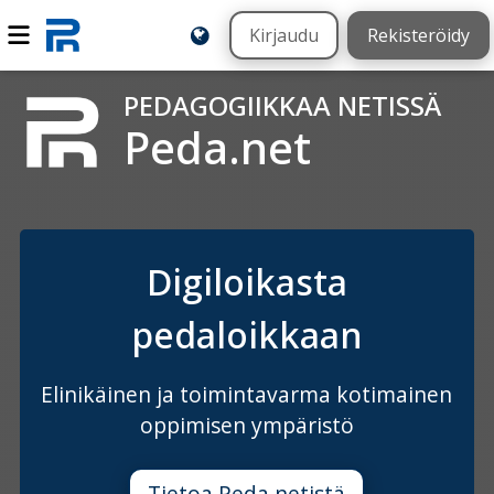
Kirjaudu
Rekisteröidy
PEDAGOGIIKKAA NETISSÄ
Peda.net
Digiloikasta
pedaloikkaan
Elinikäinen ja toimintavarma kotimainen
oppimisen ympäristö
Tietoa Peda.netistä