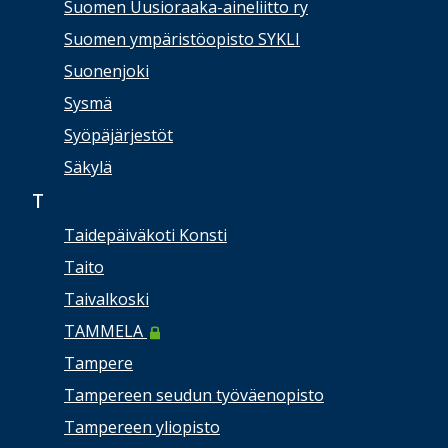
Suomen Uusioraaka-aineliitto ry
Suomen ympäristöopisto SYKLI
Suonenjoki
Sysmä
Syöpäjärjestöt
Säkylä
T
Taidepäiväkoti Konsti
Taito
Taivalkoski
TAMMELA
Tampere
Tampereen seudun työväenopisto
Tampereen yliopisto