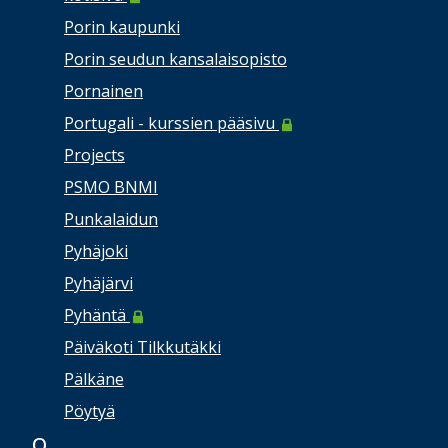
Porin kaupunki
Porin seudun kansalaisopisto
Pornainen
Portugali - kurssien pääsivu
Projects
PSMO BNMI
Punkalaidun
Pyhäjoki
Pyhäjärvi
Pyhäntä
Päiväkoti Tilkkutäkki
Pälkäne
Pöytyä
Q