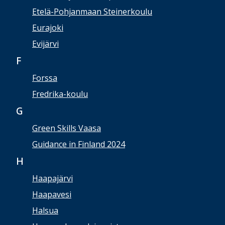
Etelä-Pohjanmaan Steinerkoulu
Eurajoki
Evijärvi
F
Forssa
Fredrika-koulu
G
Green Skills Vaasa
Guidance in Finland 2024
H
Haapajärvi
Haapavesi
Halsua