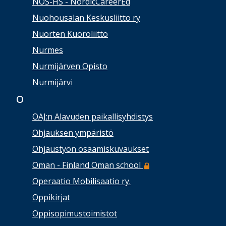
NOS-HS - NordicCareerEd
Nuohousalan Keskusliitto ry
Nuorten Kuoroliitto
Nurmes
Nurmijärven Opisto
Nurmijärvi
O
OAJ:n Alavuden paikallisyhdistys
Ohjauksen ympäristö
Ohjaustyön osaamiskuvaukset
Oman - Finland Oman school
Operaatio Mobilisaatio ry.
Oppikirjat
Oppisopimustoimistot