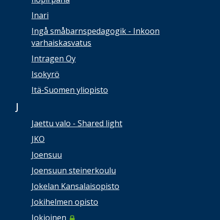
Inari
Ingå småbarnspedagogik - Inkoon
varhaiskasvatus
Intragen Oy
Isokyrö
Itä-Suomen yliopisto
J
Jaettu valo - Shared light
JKO
Joensuu
Joensuun steinerkoulu
Jokelan Kansalaisopisto
Jokihelmen opisto
Jokioinen