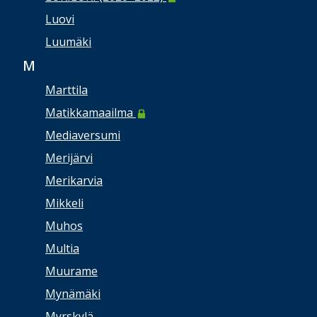
Luovi
Luumäki
M
Marttila
Matikkamaailma
Mediaversumi
Merijärvi
Merikarvia
Mikkeli
Muhos
Multia
Muurame
Mynämäki
Myrskylä