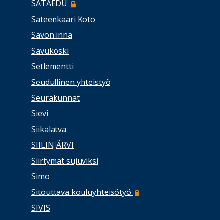
SATAEDU
Sateenkaari Koto
Savonlinna
Savukoski
Setlementti
Seudullinen yhteistyö
Seurakunnat
Sievi
Siikalatva
SIILINJÄRVI
Siirtymät sujuviksi
Simo
Sitouttava kouluyhteisötyö
SIVIS