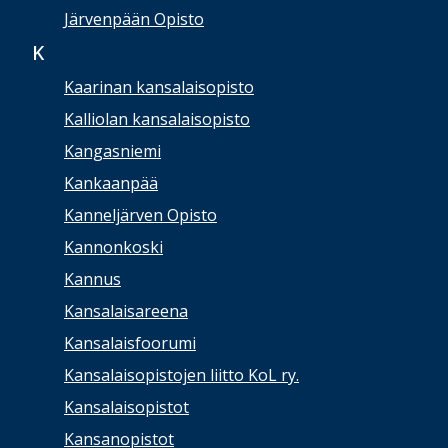
Järvenpään Opisto
K
Kaarinan kansalaisopisto
Kalliolan kansalaisopisto
Kangasniemi
Kankaanpää
Kanneljärven Opisto
Kannonkoski
Kannus
Kansalaisareena
Kansalaisfoorumi
Kansalaisopistojen liitto KoL ry.
Kansalaisopistot
Kansanopistot