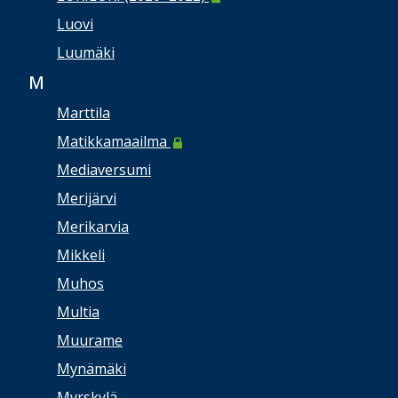
Luovi
Luumäki
M
Marttila
Matikkamaailma
Mediaversumi
Merijärvi
Merikarvia
Mikkeli
Muhos
Multia
Muurame
Mynämäki
Myrskylä