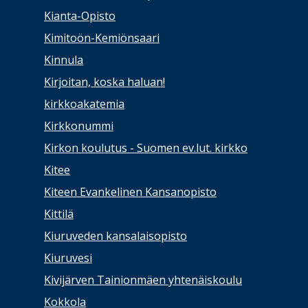
Kianta-Opisto
Kimitoön-Kemiönsaari
Kinnula
Kirjoitan, koska haluan!
kirkkoakatemia
Kirkkonummi
Kirkon koulutus - Suomen ev.lut. kirkko
Kitee
Kiteen Evankelinen Kansanopisto
Kittilä
Kiuruveden kansalaisopisto
Kiuruvesi
Kivijärven Tainionmäen yhtenäiskoulu
Kokkola