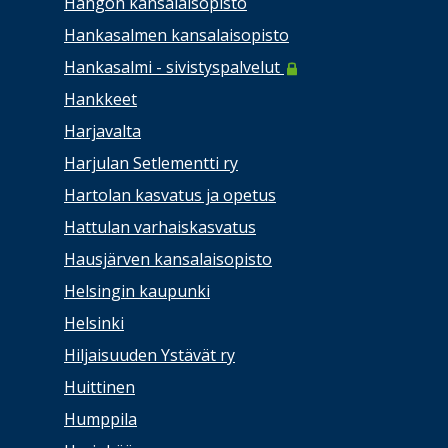
Hangon kansalaisopisto
Hankasalmen kansalaisopisto
Hankasalmi - sivistyspalvelut
Hankkeet
Harjavalta
Harjulan Setlementti ry
Hartolan kasvatus ja opetus
Hattulan varhaiskasvatus
Hausjärven kansalaisopisto
Helsingin kaupunki
Helsinki
Hiljaisuuden Ystävät ry
Huittinen
Humppila