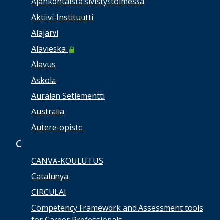
Ajankohtaista sivistystoimessa
Aktiivi-Instituutti
Alajärvi
Alavieska
Alavus
Askola
Auralan Setlementti
Australia
Autere-opisto
C
CANVA-KOULUTUS
Catalunya
CIRCULAI
Competency Framework and Assessment tools
for Career Professionals