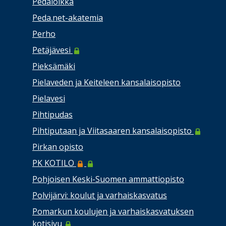
Pedaloikka
Peda.net-akatemia
Perho
Petäjävesi
Pieksämäki
Pielaveden ja Keiteleen kansalaisopisto
Pielavesi
Pihtipudas
Pihtiputaan ja Viitasaaren kansalaisopisto
Pirkan opisto
PK KOTILO
Pohjoisen Keski-Suomen ammattiopisto
Polvijärvi: koulut ja varhaiskasvatus
Pomarkun koulujen ja varhaiskasvatuksen
kotisivu