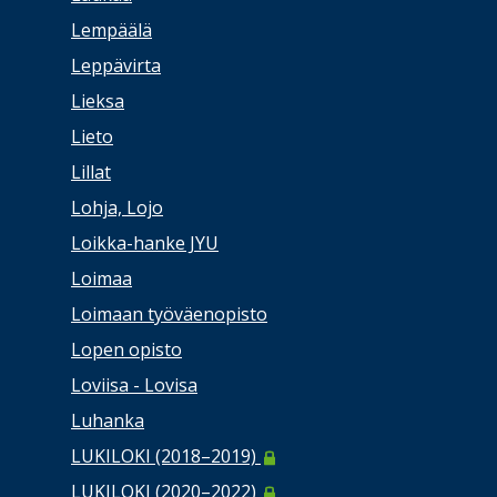
Lempäälä
Leppävirta
Lieksa
Lieto
Lillat
Lohja, Lojo
Loikka-hanke JYU
Loimaa
Loimaan työväenopisto
Lopen opisto
Loviisa - Lovisa
Luhanka
LUKILOKI (2018–2019)
LUKILOKI (2020–2022)