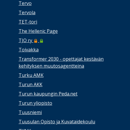
Tervo
Tervola
TET-tori
The Hellenic Page
TJO ry
Toivakka
Transformer 2030 - opettajat kestävän
kehityksen muutosagentteina
Turku AMK
Turun AKK
Turun kaupungin Peda.net
Turun yliopisto
Tuusniemi
Tuusulan Opisto ja Kuvataidekoulu