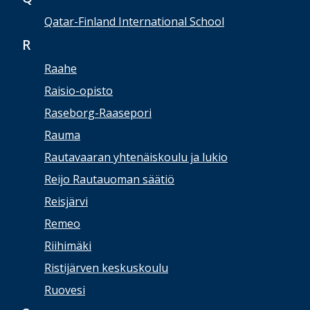
Qatar-Finland International School
R
Raahe
Raisio-opisto
Raseborg-Raasepori
Rauma
Rautavaaran yhtenäiskoulu ja lukio
Reijo Rautauoman säätiö
Reisjärvi
Remeo
Riihimäki
Ristijärven keskuskoulu
Ruovesi