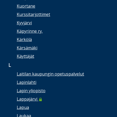
Kuortane
Kurssitarjottimet
Kyyjärvi
Käpyrinne ry.
Kärkölä
Kärsämäki
Käyttäjät
L
Laitilan kaupungin opetuspalvelut
Lapinlahti
Lapin yliopisto
Lappajärvi
Lapua
Laukaa