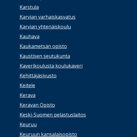
Karstula
Karvian varhaiskasvatus
Karvian yhtenäiskoulu
Kauhava
Kaukametsän opisto
Kaustisen seutukunta
Kaverikoulusta koulukaveri
Kehittäjäsivusto
Keitele
Kerava
Keravan Opisto
Keski-Suomen pelastuslaitos
Keuruu
Keuruun kansalaisopisto