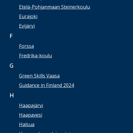
Etelä-Pohjanmaan Steinerkoulu
Eurajoki
Evijärvi
F
Forssa
Fredrika-koulu
G
Green Skills Vaasa
Guidance in Finland 2024
H
Haapajärvi
Haapavesi
Halsua