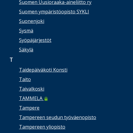
Suomen Uusioraaka-aineliitto ry
Suomen ympäristöopisto SYKLI
Suonenjoki
Sysmä
Syöpäjärjestöt
Säkylä
T
Taidepäiväkoti Konsti
Taito
Taivalkoski
TAMMELA
Tampere
Tampereen seudun työväenopisto
Tampereen yliopisto