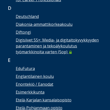
D
Deutschland
Diakonia-ammattikorkeakoulu
Diftongi
Digisiivet 55+: Media- ja digitaitokyvykkyyden
parantaminen ja tekoälykoulutus
työmarkkinoita varten (5op)
E
EduFutura
Englantilainen koulu
Enontekiö / Eanodat
Esimerkkikunta
Etelä-Karjalan kansalaisopisto
Etelä-Pohjanmaan opisto