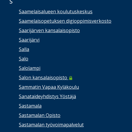
S
Saamelaisalueen koulutuskeskus
Saamelaisopetuksen digioppimisverkosto
Saarijärven kansalaisopisto
Saarijärvi
Salla
Salo
Salolampi
Salon kansalaisopisto
Sammatin Vapaa Kyläkoulu
Sanataideyhdistys Yöstäjä
Sastamala
Sastamalan Opisto
Sastamalan työvoimapalvelut