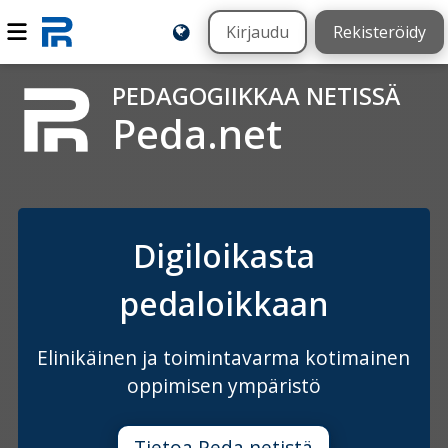
Kirjaudu
Rekisteröidy
PEDAGOGIIKKAA NETISSÄ
Peda.net
Digiloikasta
pedaloikkaan
Elinikäinen ja toimintavarma kotimainen
oppimisen ympäristö
Tietoa Peda.netistä