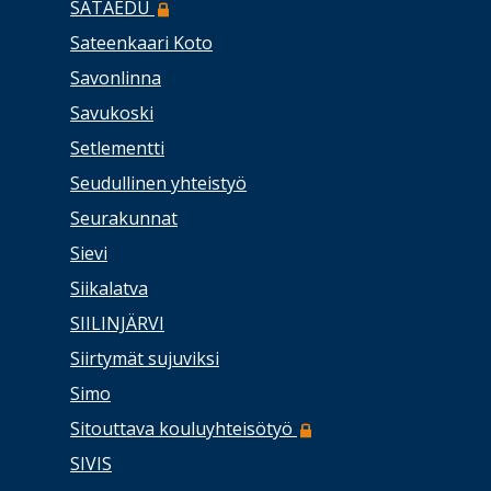
SATAEDU
Sateenkaari Koto
Savonlinna
Savukoski
Setlementti
Seudullinen yhteistyö
Seurakunnat
Sievi
Siikalatva
SIILINJÄRVI
Siirtymät sujuviksi
Simo
Sitouttava kouluyhteisötyö
SIVIS