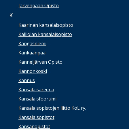
Järvenpään Opisto
K
Kaarinan kansalaisopisto
Kalliolan kansalaisopisto
Kangasniemi
Kankaanpää
Kanneljärven Opisto
Kannonkoski
Kannus
Kansalaisareena
Kansalaisfoorumi
Kansalaisopistojen liitto KoL ry.
Kansalaisopistot
Kansanopistot