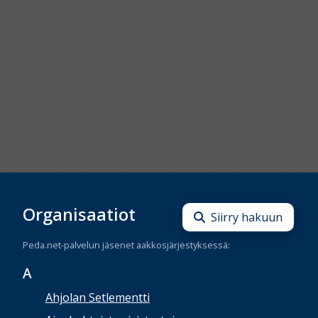
Organisaatiot
Siirry hakuun
Peda.net-palvelun jäsenet aakkosjärjestyksessä:
A
Ahjolan Setlementti