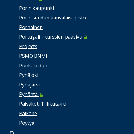
Porin kaupunki
Porin seudun kansalaisopisto
Pornainen
Portugali - kurssien pääsivu
Projects
PSMO BNMI
Punkalaidun
Pyhäjoki
Pyhäjärvi
Pyhäntä
Päiväkoti Tilkkutäkki
Pälkäne
Pöytyä
Q