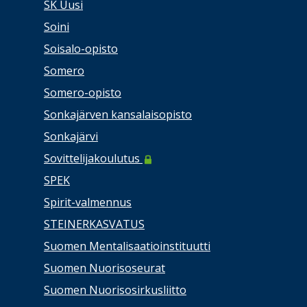
SK Uusi
Soini
Soisalo-opisto
Somero
Somero-opisto
Sonkajärven kansalaisopisto
Sonkajärvi
Sovittelijakoulutus
SPEK
Spirit-valmennus
STEINERKASVATUS
Suomen Mentalisaatioinstituutti
Suomen Nuorisoseurat
Suomen Nuorisosirkusliitto