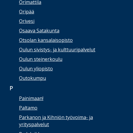
Orimattila
Oripää
Orivesi
Osaava Satakunta
Otsolan kansalaisopisto
Oulun sivistys- ja kulttuuripalvelut
Oulun steinerkoulu
Oulun yliopisto
Outokumpu
P
Painimaan!
Paltamo
Parkanon ja Kihniön työvoima- ja
yrityspalvelut