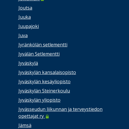
Joutsa
Juuka
Juupajoki
Juva
Jyränkölän setlementti
Jyvälän Setlementti
Jyväskylä
Jyväskylän kansalaisopisto
Jyväskylän kesäyliopisto
Jyväskylän Steinerkoulu
Jyväskylän yliopisto
Jyvässeudun liikunnan ja terveystiedon
opettajat ry
Jämsä