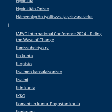
Hyvinkää
Hyvinkään Opisto
Hämeenkyrön työllisyys- ja yrityspalvelut
I
IAEVG International Conference 2024 – Riding
the Wave of Change
Ihmissuhdetyö ry.
Iin kunta
Ii-opisto
Iisalmen kansalaisopisto
Iisalmi
Iitin kunta
IKKO
Ilomantsin kunta, Pogostan koulu
Ilopirpana