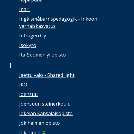
Inari
Ingå småbarnspedagogik - Inkoon
varhaiskasvatus
Intragen Oy
Isokyrö
Itä-Suomen yliopisto
J
Jaettu valo - Shared light
JKO
Joensuu
Joensuun steinerkoulu
Jokelan Kansalaisopisto
Jokihelmen opisto
Jokioinen