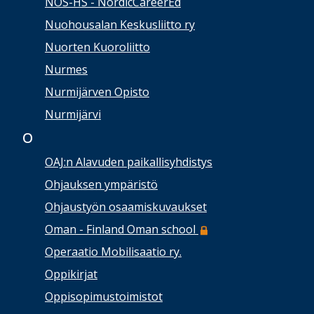
NOS-HS - NordicCareerEd
Nuohousalan Keskusliitto ry
Nuorten Kuoroliitto
Nurmes
Nurmijärven Opisto
Nurmijärvi
O
OAJ:n Alavuden paikallisyhdistys
Ohjauksen ympäristö
Ohjaustyön osaamiskuvaukset
Oman - Finland Oman school
Operaatio Mobilisaatio ry.
Oppikirjat
Oppisopimustoimistot