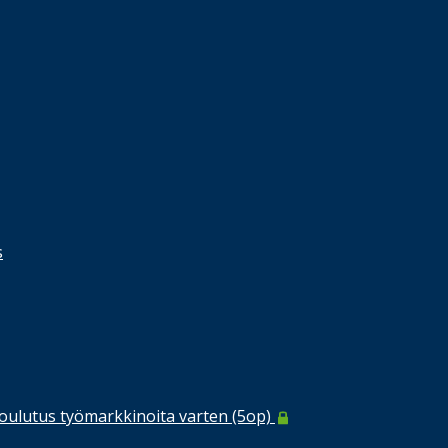
s
koulutus työmarkkinoita varten (5op)