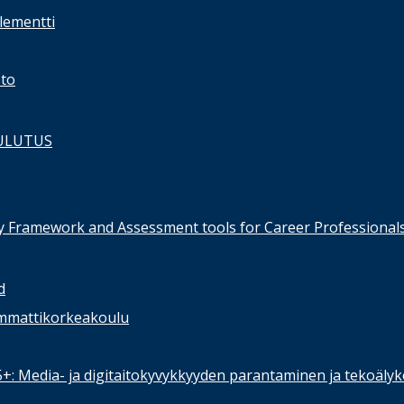
lementti
sto
ULUTUS
 Framework and Assessment tools for Career Professional
d
mmattikorkeakoulu
55+: Media- ja digitaitokyvykkyyden parantaminen ja tekoäly