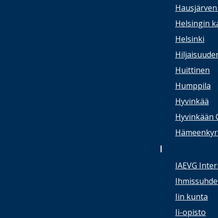
Hausjärven 
Helsingin 
Helsinki
Hiljaisuude
Huittinen
Humppila
Hyvinkää
Hyvinkään 
Hämeenkyrön
I
IAEVG Inter
Ihmissuhdet
Iin kunta
Ii-opisto