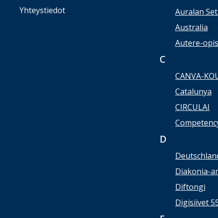
Yhteystiedot
Auralan Set
Australia
Autere-opi
C
CANVA-KO
Catalunya
CIRCULAI
Competency
D
Deutschlan
Diakonia-a
Diftongi
Digisiivet 