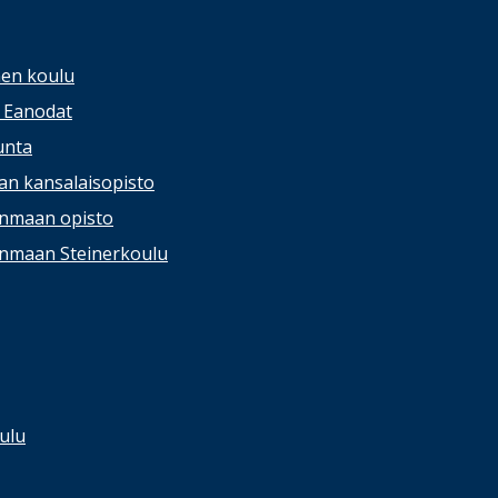
nen koulu
/ Eanodat
unta
lan kansalaisopisto
anmaan opisto
anmaan Steinerkoulu
ulu