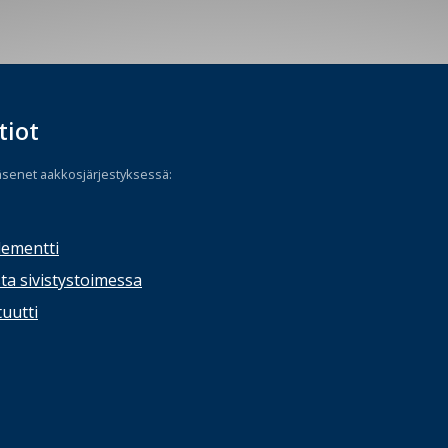
tiot
äsenet aakkosjärjestyksessä:
lementti
ta sivistystoimessa
tuutti