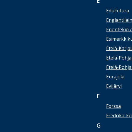
E
EduFutura
Englantilai
Enontekiö 
Esimerkkik
Etelä-Karja
Etelä-Pohj
Etelä-Pohj
Eurajoki
Evijärvi
F
Forssa
Fredrika-ko
G