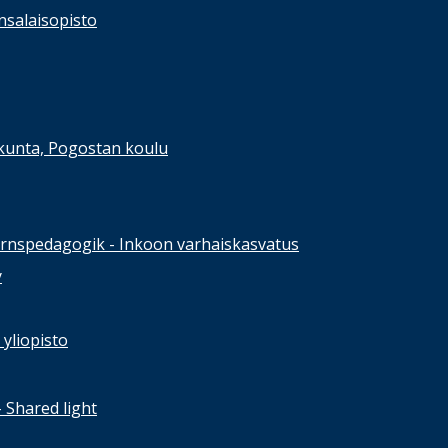
nsalaisopisto
kunta, Pogostan koulu
rnspedagogik - Inkoon varhaiskasvatus
y
yliopisto
- Shared light