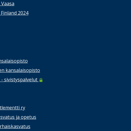
s Vaasa
 Finland 2024
salaisopisto
n kansalaisopisto
- sivistyspalvelut
tlementti ry
svatus ja opetus
rhaiskasvatus