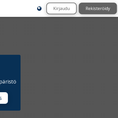
Kirjaudu
Rekisteröidy
päristö
s