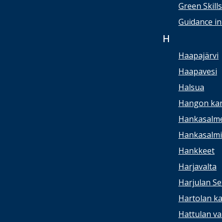
Green Skill
Guidance in
H
Haapajärvi
Haapavesi
Halsua
Hangon kan
Hankasalme
Hankasalmi 
Hankkeet
Harjavalta
Harjulan Se
Hartolan ka
Hattulan va