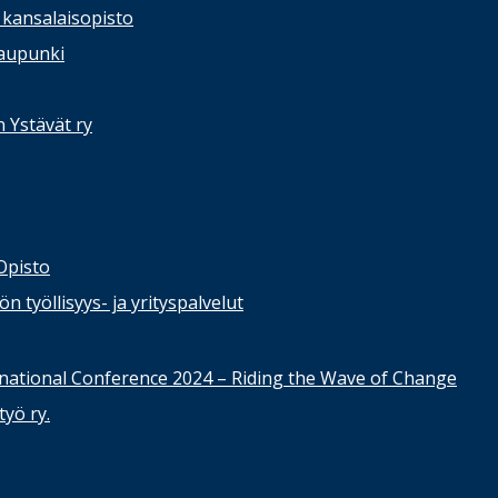
kansalaisopisto
kaupunki
n Ystävät ry
Opisto
 työllisyys- ja yrityspalvelut
national Conference 2024 – Riding the Wave of Change
yö ry.