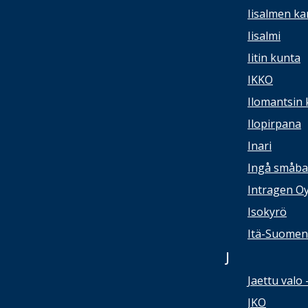
Iisalmen ka
Iisalmi
Iitin kunta
IKKO
Ilomantsin 
Ilopirpana
Inari
Ingå småba
Intragen O
Isokyrö
Itä-Suomen 
J
Jaettu valo 
JKO