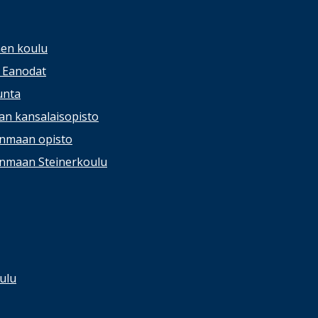
nen koulu
/ Eanodat
unta
lan kansalaisopisto
anmaan opisto
anmaan Steinerkoulu
ulu