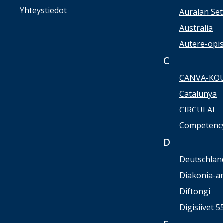
Yhteystiedot
Auralan Set
Australia
Autere-opi
C
CANVA-KO
Catalunya
CIRCULAI
Competency
D
Deutschlan
Diakonia-a
Diftongi
Digisiivet 