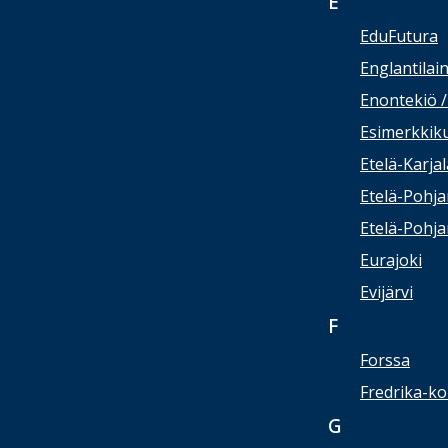
E
EduFutura
Englantilai
Enontekiö 
Esimerkkik
Etelä-Karja
Etelä-Pohj
Etelä-Pohj
Eurajoki
Evijärvi
F
Forssa
Fredrika-ko
G