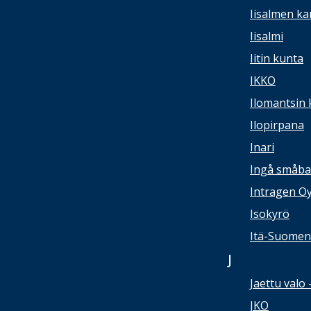
Iisalmen ka
Iisalmi
Iitin kunta
IKKO
Ilomantsin 
Ilopirpana
Inari
Ingå småba
Intragen O
Isokyrö
Itä-Suomen 
J
Jaettu valo 
JKO