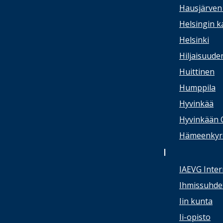
Hausjärven 
Helsingin 
Helsinki
Hiljaisuude
Huittinen
Humppila
Hyvinkää
Hyvinkään 
Hämeenkyrön
I
IAEVG Inter
Ihmissuhdet
Iin kunta
Ii-opisto