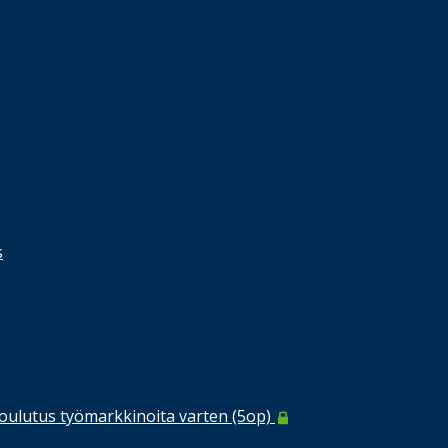
s
koulutus työmarkkinoita varten (5op)