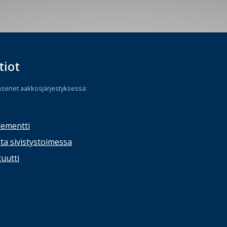
tiot
äsenet aakkosjärjestyksessä:
lementti
ta sivistystoimessa
tuutti