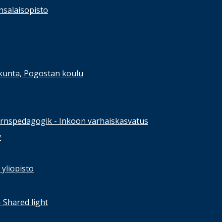
nsalaisopisto
kunta, Pogostan koulu
rnspedagogik - Inkoon varhaiskasvatus
y
yliopisto
- Shared light