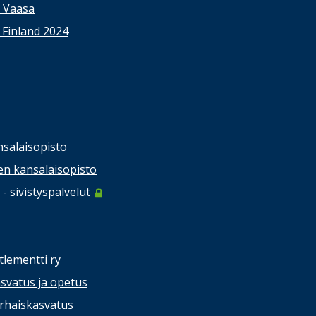
s Vaasa
 Finland 2024
salaisopisto
n kansalaisopisto
- sivistyspalvelut
tlementti ry
svatus ja opetus
rhaiskasvatus