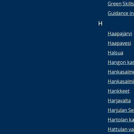
Green Skill
Guidance in
H
Haapajärvi
Haapavesi
Halsua
Hangon kan
Hankasalme
Hankasalmi 
Hankkeet
Harjavalta
Harjulan Se
Hartolan ka
Hattulan va