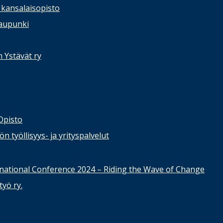
kansalaisopisto
kaupunki
n Ystävät ry
Opisto
 työllisyys- ja yrityspalvelut
national Conference 2024 – Riding the Wave of Change
yö ry.