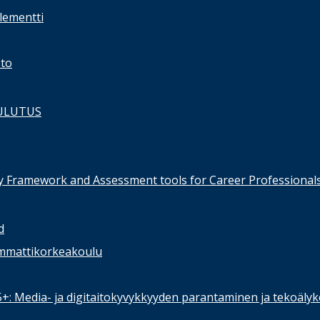
lementti
sto
ULUTUS
 Framework and Assessment tools for Career Professional
d
mmattikorkeakoulu
55+: Media- ja digitaitokyvykkyyden parantaminen ja tekoäly