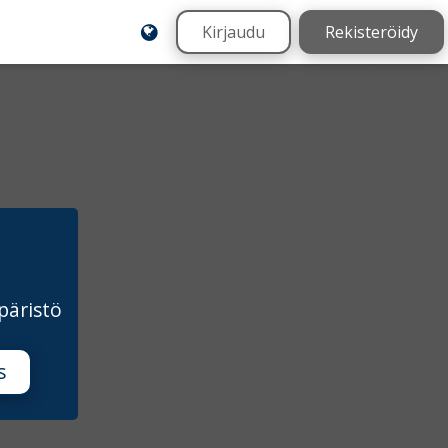
Kirjaudu
Rekisteröidy
päristö
s