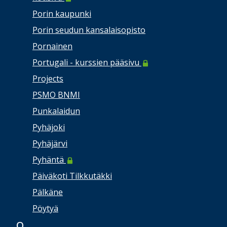
Porin kaupunki
Porin seudun kansalaisopisto
Pornainen
Portugali - kurssien pääsivu
Projects
PSMO BNMI
Punkalaidun
Pyhäjoki
Pyhäjärvi
Pyhäntä
Päiväkoti Tilkkutäkki
Pälkäne
Pöytyä
Q