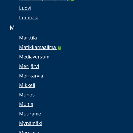
Luovi
Luumäki
M
Marttila
Matikkamaailma
Mediaversumi
Merijärvi
Merikarvia
Mikkeli
Muhos
Multia
Muurame
Mynämäki
Myrskylä