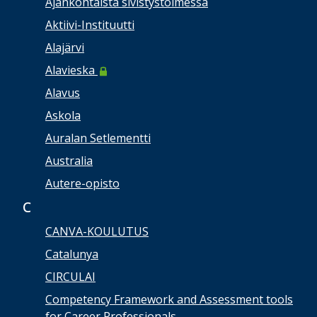
Ajankohtaista sivistystoimessa
Aktiivi-Instituutti
Alajärvi
Alavieska
Alavus
Askola
Auralan Setlementti
Australia
Autere-opisto
C
CANVA-KOULUTUS
Catalunya
CIRCULAI
Competency Framework and Assessment tools
for Career Professionals