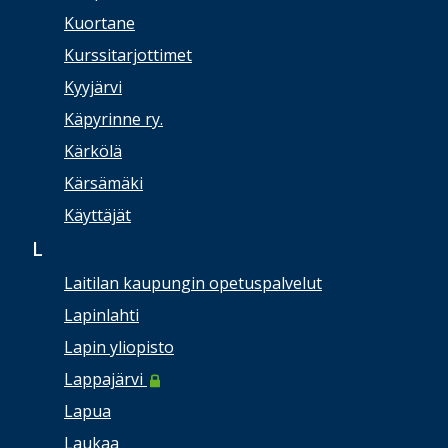
Kuortane
Kurssitarjottimet
Kyyjärvi
Käpyrinne ry.
Kärkölä
Kärsämäki
Käyttäjät
L
Laitilan kaupungin opetuspalvelut
Lapinlahti
Lapin yliopisto
Lappajärvi
Lapua
Laukaa