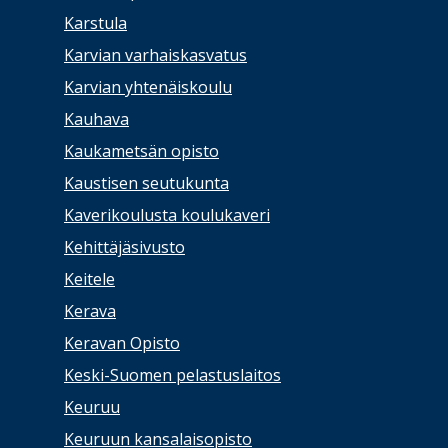
Karstula
Karvian varhaiskasvatus
Karvian yhtenäiskoulu
Kauhava
Kaukametsän opisto
Kaustisen seutukunta
Kaverikoulusta koulukaveri
Kehittäjäsivusto
Keitele
Kerava
Keravan Opisto
Keski-Suomen pelastuslaitos
Keuruu
Keuruun kansalaisopisto