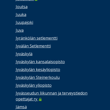
Joutsa
Juuka
Juupajoki
Juva
Jyränkölän setlementti
Jyvälän Setlementti
Jyväskylä
Jyväskylän kansalaisopisto
Jyväskylän kesäyliopisto
Jyväskylän Steinerkoulu
Jyväskylän yliopisto
Jyvässeudun liikunnan ja terveystiedon
opettajat ry
Jämsä