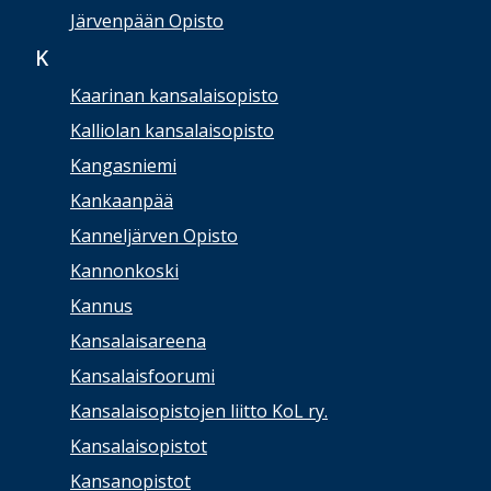
Järvenpään Opisto
K
Kaarinan kansalaisopisto
Kalliolan kansalaisopisto
Kangasniemi
Kankaanpää
Kanneljärven Opisto
Kannonkoski
Kannus
Kansalaisareena
Kansalaisfoorumi
Kansalaisopistojen liitto KoL ry.
Kansalaisopistot
Kansanopistot