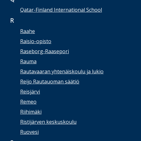
Qatar-Finland International School
R
Raahe
Raisio-opisto
Raseborg-Raasepori
Rauma
Rautavaaran yhtenäiskoulu ja lukio
Reijo Rautauoman säätiö
Reisjärvi
Remeo
Riihimäki
Ristijärven keskuskoulu
Ruovesi