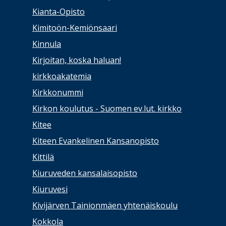
Kianta-Opisto
Kimitoön-Kemiönsaari
Kinnula
Kirjoitan, koska haluan!
kirkkoakatemia
Kirkkonummi
Kirkon koulutus - Suomen ev.lut. kirkko
Kitee
Kiteen Evankelinen Kansanopisto
Kittilä
Kiuruveden kansalaisopisto
Kiuruvesi
Kivijärven Tainionmäen yhtenäiskoulu
Kokkola