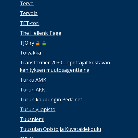
Tervo
Tervola
TET-tori
The Hellenic Page
TJO ry
Toivakka
Transformer 2030 - opettajat kestävän
kehityksen muutosagentteina
Turku AMK
Turun AKK
Turun kaupungin Peda.net
Turun yliopisto
Tuusniemi
Tuusulan Opisto ja Kuvataidekoulu