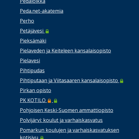
Pedaloikka
Peda.net-akatemia
Perho
Petäjävesi
Pieksämäki
Pielaveden ja Keiteleen kansalaisopisto
Pielavesi
Pihtipudas
Pihtiputaan ja Viitasaaren kansalaisopisto
Pirkan opisto
PK KOTILO
Pohjoisen Keski-Suomen ammattiopisto
Polvijärvi: koulut ja varhaiskasvatus
Pomarkun koulujen ja varhaiskasvatuksen
kotisivu