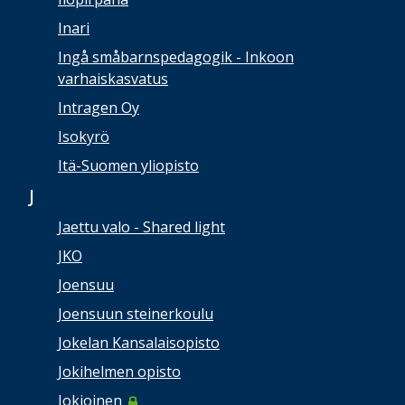
Inari
Ingå småbarnspedagogik - Inkoon
varhaiskasvatus
Intragen Oy
Isokyrö
Itä-Suomen yliopisto
J
Jaettu valo - Shared light
JKO
Joensuu
Joensuun steinerkoulu
Jokelan Kansalaisopisto
Jokihelmen opisto
Jokioinen