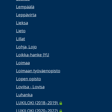
Lempäälä
Leppävirta
Lieksa
Lieto
Lillat
Lohja, Lojo
Loikka-hanke JYU
Loimaa
Loimaan työväenopisto
Lopen opisto
Loviisa - Lovisa
Luhanka
LUKILOKI (2018–2019)
LUKILOKI (2020–2022)