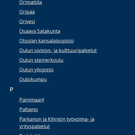
Orimattila
Oripää
Orivesi
Osaava Satakunta
Otsolan kansalaisopisto
Oulun sivistys- ja kulttuuripalvelut
Oulun steinerkoulu
Oulun yliopisto
Outokumpu
P
Painimaan!
Paltamo
Parkanon ja Kihniön työvoima- ja
yrityspalvelut