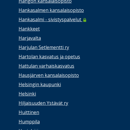
Hangon kansalaisopisto
Hankasalmen kansalaisopisto
Hankasalmi - sivistyspalvelut
Hankkeet
Harjavalta
Harjulan Setlementti ry
Hartolan kasvatus ja opetus
Hattulan varhaiskasvatus
Hausjärven kansalaisopisto
Helsingin kaupunki
Helsinki
Hiljaisuuden Ystävät ry
Huittinen
Humppila