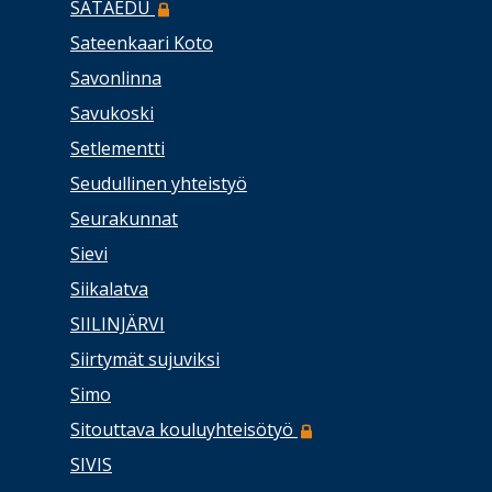
SATAEDU
Sateenkaari Koto
Savonlinna
Savukoski
Setlementti
Seudullinen yhteistyö
Seurakunnat
Sievi
Siikalatva
SIILINJÄRVI
Siirtymät sujuviksi
Simo
Sitouttava kouluyhteisötyö
SIVIS