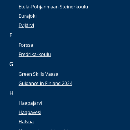
Etelä-Pohjanmaan Steinerkoulu
Eurajoki
Evijärvi
F
Forssa
Fredrika-koulu
G
Green Skills Vaasa
Guidance in Finland 2024
H
Haapajärvi
Haapavesi
Halsua