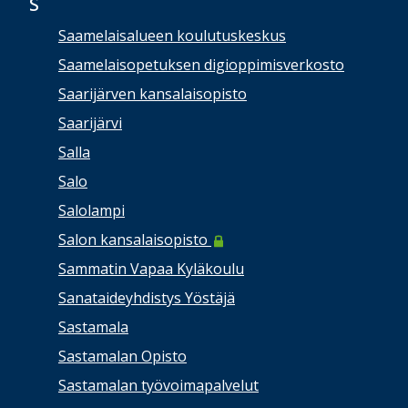
S
Saamelaisalueen koulutuskeskus
Saamelaisopetuksen digioppimisverkosto
Saarijärven kansalaisopisto
Saarijärvi
Salla
Salo
Salolampi
Salon kansalaisopisto
Sammatin Vapaa Kyläkoulu
Sanataideyhdistys Yöstäjä
Sastamala
Sastamalan Opisto
Sastamalan työvoimapalvelut