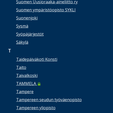
Suomen Uusioraaka-aineliitto ry
Suomen ympäristöopisto SYKLI
Suonenjoki
Sysmä
Syöpäjärjestöt
Säkylä
T
Taidepäiväkoti Konsti
Taito
Taivalkoski
TAMMELA
Tampere
Tampereen seudun työväenopisto
Tampereen yliopisto