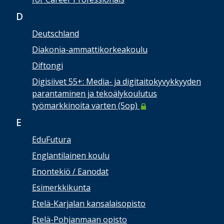
D
Deutschland
Diakonia-ammattikorkeakoulu
Diftongi
Digisiivet 55+: Media- ja digitaitokyvykkyyden
parantaminen ja tekoälykoulutus
työmarkkinoita varten (5op)
E
EduFutura
Englantilainen koulu
Enontekiö / Eanodat
Esimerkkikunta
Etelä-Karjalan kansalaisopisto
Etelä-Pohjanmaan opisto