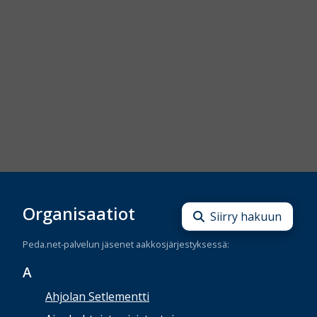
Organisaatiot
Siirry hakuun
Peda.net-palvelun jäsenet aakkosjärjestyksessä:
A
Ahjolan Setlementti