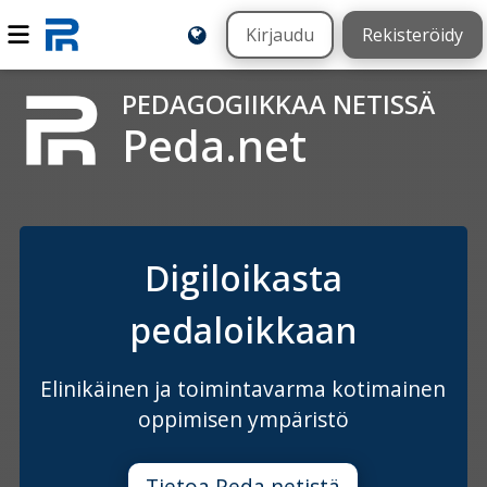
Kirjaudu
Rekisteröidy
PEDAGOGIIKKAA NETISSÄ
Peda.net
Digiloikasta
pedaloikkaan
Elinikäinen ja toimintavarma kotimainen
oppimisen ympäristö
Tietoa Peda.netistä