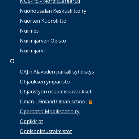
NOS-HS - NordicCareerEd
Nuohousalan Keskusliitto ry
Nuorten Kuoroliitto
Nurmes
Nurmijärven Opisto
Nurmijärvi
O
OAJ:n Alavuden paikallisyhdistys
Ohjauksen ympäristö
Ohjaustyön osaamiskuvaukset
Oman - Finland Oman school
Operaatio Mobilisaatio ry.
Oppikirjat
Oppisopimustoimistot