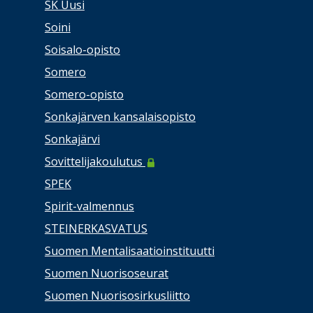
SK Uusi
Soini
Soisalo-opisto
Somero
Somero-opisto
Sonkajärven kansalaisopisto
Sonkajärvi
Sovittelijakoulutus
SPEK
Spirit-valmennus
STEINERKASVATUS
Suomen Mentalisaatioinstituutti
Suomen Nuorisoseurat
Suomen Nuorisosirkusliitto