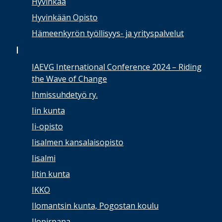
Hyvinkää
Hyvinkään Opisto
Hämeenkyrön työllisyys- ja yrityspalvelut
I
IAEVG International Conference 2024 – Riding
the Wave of Change
Ihmissuhdetyö ry.
Iin kunta
Ii-opisto
Iisalmen kansalaisopisto
Iisalmi
Iitin kunta
IKKO
Ilomantsin kunta, Pogostan koulu
Ilopirpana