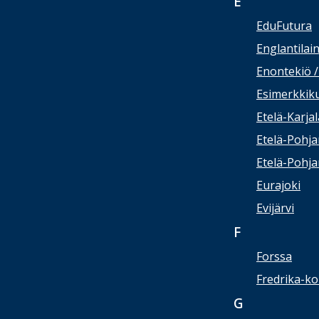
E
EduFutura
Englantilai
Enontekiö 
Esimerkkik
Etelä-Karja
Etelä-Pohj
Etelä-Pohj
Eurajoki
Evijärvi
F
Forssa
Fredrika-ko
G