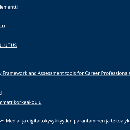
lementti
sto
ULUTUS
 Framework and Assessment tools for Career Professional
d
mmattikorkeakoulu
55+: Media- ja digitaitokyvykkyyden parantaminen ja tekoäly