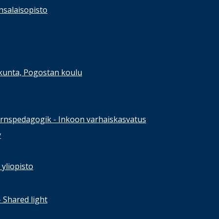
nsalaisopisto
kunta, Pogostan koulu
rnspedagogik - Inkoon varhaiskasvatus
y
yliopisto
- Shared light