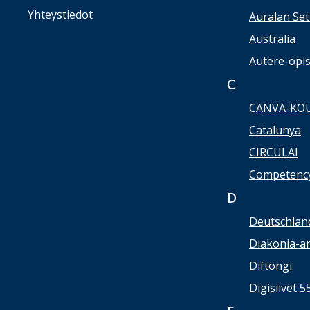
Yhteystiedot
Auralan Set
Australia
Autere-opi
C
CANVA-KO
Catalunya
CIRCULAI
Competency
D
Deutschlan
Diakonia-a
Diftongi
Digisiivet 