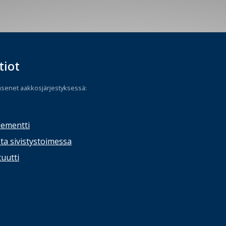
tiot
äsenet aakkosjärjestyksessä:
lementti
ta sivistystoimessa
tuutti