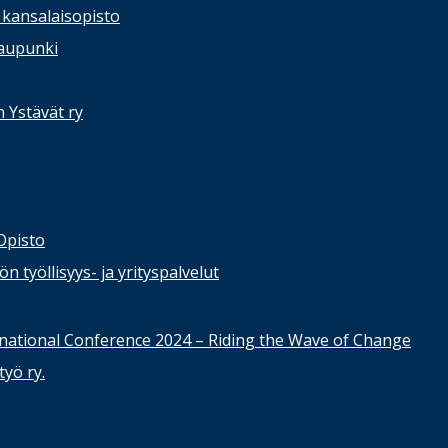
kansalaisopisto
kaupunki
n Ystävät ry
Opisto
 työllisyys- ja yrityspalvelut
national Conference 2024 – Riding the Wave of Change
yö ry.