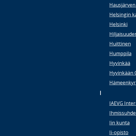
Hausjärven 
Helsingin 
Helsinki
Hiljaisuude
Huittinen
Humppila
Hyvinkää
Hyvinkään 
Hämeenkyrön
I
IAEVG Inter
Ihmissuhdet
Iin kunta
Ii-opisto