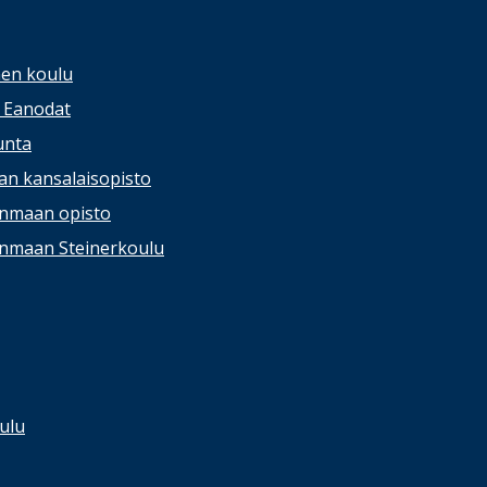
nen koulu
/ Eanodat
unta
lan kansalaisopisto
anmaan opisto
anmaan Steinerkoulu
ulu