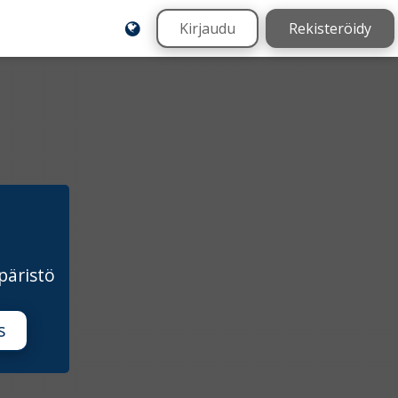
Kirjaudu
Rekisteröidy
päristö
s