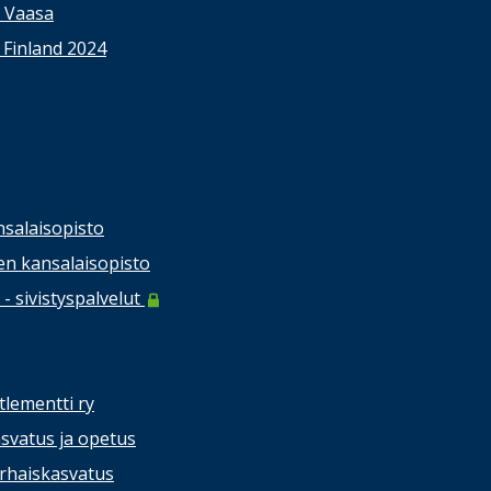
s Vaasa
 Finland 2024
salaisopisto
n kansalaisopisto
- sivistyspalvelut
tlementti ry
svatus ja opetus
rhaiskasvatus