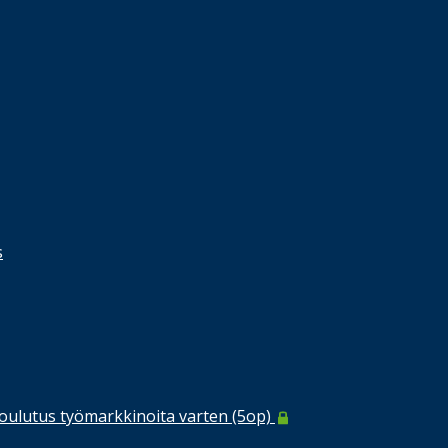
s
koulutus työmarkkinoita varten (5op)