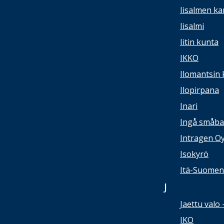
Iisalmen ka
Iisalmi
Iitin kunta
IKKO
Ilomantsin 
Ilopirpana
Inari
Ingå småba
Intragen O
Isokyrö
Itä-Suomen 
J
Jaettu valo 
JKO