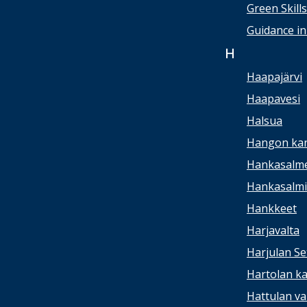
Green Skill
Guidance in
H
Haapajärvi
Haapavesi
Halsua
Hangon kan
Hankasalme
Hankasalmi 
Hankkeet
Harjavalta
Harjulan Se
Hartolan ka
Hattulan va