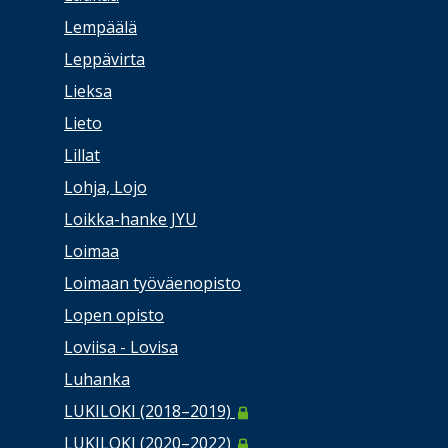
Lempäälä
Leppävirta
Lieksa
Lieto
Lillat
Lohja, Lojo
Loikka-hanke JYU
Loimaa
Loimaan työväenopisto
Lopen opisto
Loviisa - Lovisa
Luhanka
LUKILOKI (2018–2019)
LUKILOKI (2020–2022)