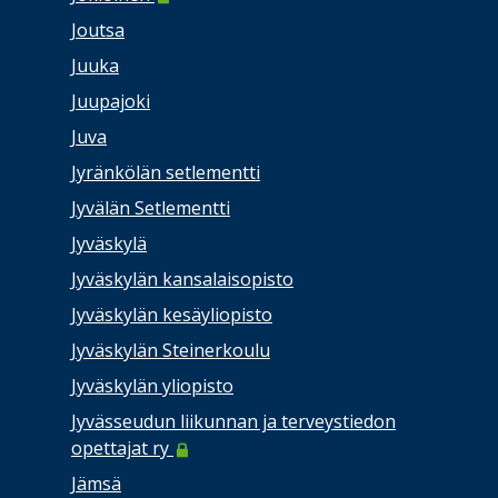
Joutsa
Juuka
Juupajoki
Juva
Jyränkölän setlementti
Jyvälän Setlementti
Jyväskylä
Jyväskylän kansalaisopisto
Jyväskylän kesäyliopisto
Jyväskylän Steinerkoulu
Jyväskylän yliopisto
Jyvässeudun liikunnan ja terveystiedon
opettajat ry
Jämsä