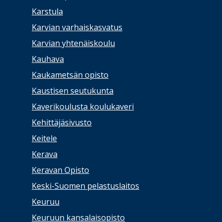
Karstula
Karvian varhaiskasvatus
Karvian yhtenäiskoulu
Kauhava
Kaukametsän opisto
Kaustisen seutukunta
Kaverikoulusta koulukaveri
Kehittäjäsivusto
Keitele
Kerava
Keravan Opisto
Keski-Suomen pelastuslaitos
Keuruu
Keuruun kansalaisopisto