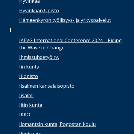
Hyvinkää
Hyvinkään Opisto
Hämeenkyrön työllisyys- ja yrityspalvelut
I
IAEVG International Conference 2024 – Riding
the Wave of Change
Ihmissuhdetyö ry.
Iin kunta
Ii-opisto
Iisalmen kansalaisopisto
Iisalmi
Iitin kunta
IKKO
Ilomantsin kunta, Pogostan koulu
Ilopirpana