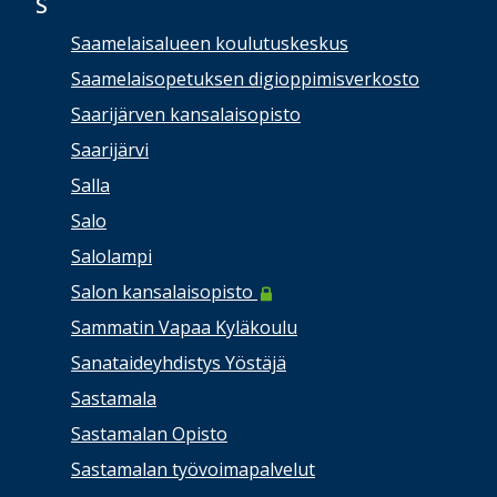
S
Saamelaisalueen koulutuskeskus
Saamelaisopetuksen digioppimisverkosto
Saarijärven kansalaisopisto
Saarijärvi
Salla
Salo
Salolampi
Salon kansalaisopisto
Sammatin Vapaa Kyläkoulu
Sanataideyhdistys Yöstäjä
Sastamala
Sastamalan Opisto
Sastamalan työvoimapalvelut