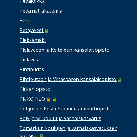
Pedaloikka
Peda.net-akatemia
Perho
Petäjävesi
Pieksämäki
Pielaveden ja Keiteleen kansalaisopisto
Pielavesi
Pihtipudas
Pihtiputaan ja Viitasaaren kansalaisopisto
Pirkan opisto
PK KOTILO
Pohjoisen Keski-Suomen ammattiopisto
Polvijärvi: koulut ja varhaiskasvatus
Pomarkun koulujen ja varhaiskasvatuksen
kotisivu