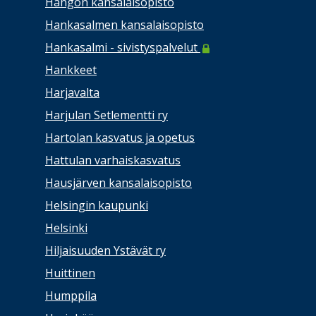
Hangon kansalaisopisto
Hankasalmen kansalaisopisto
Hankasalmi - sivistyspalvelut
Hankkeet
Harjavalta
Harjulan Setlementti ry
Hartolan kasvatus ja opetus
Hattulan varhaiskasvatus
Hausjärven kansalaisopisto
Helsingin kaupunki
Helsinki
Hiljaisuuden Ystävät ry
Huittinen
Humppila