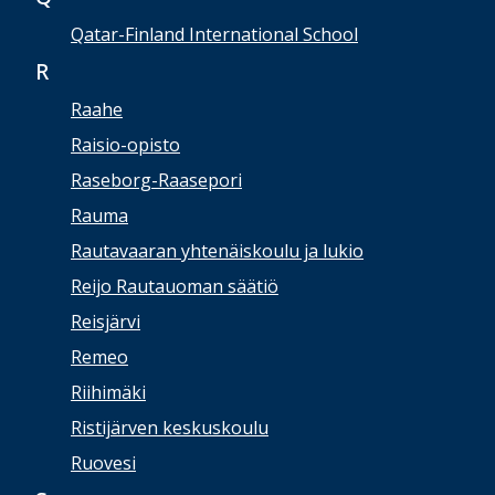
Qatar-Finland International School
R
Raahe
Raisio-opisto
Raseborg-Raasepori
Rauma
Rautavaaran yhtenäiskoulu ja lukio
Reijo Rautauoman säätiö
Reisjärvi
Remeo
Riihimäki
Ristijärven keskuskoulu
Ruovesi