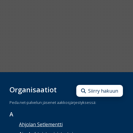
Organisaatiot
Siirry hakuun
Peda.net-palvelun jäsenet aakkosjärjestyksessä:
A
Ahjolan Setlementti