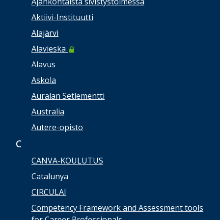
Ajankohtaista sivistystoimessa
Aktiivi-Instituutti
Alajärvi
Alavieska
Alavus
Askola
Auralan Setlementti
Australia
Autere-opisto
C
CANVA-KOULUTUS
Catalunya
CIRCULAI
Competency Framework and Assessment tools
for Career Professionals