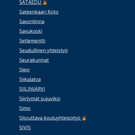
SATAEDU
Sateenkaari Koto
Savonlinna
Savukoski
Setlementti
Seudullinen yhteistyö
Seurakunnat
Sievi
Siikalatva
SIILINJÄRVI
Siirtymät sujuviksi
Simo
Sitouttava kouluyhteisötyö
SIVIS