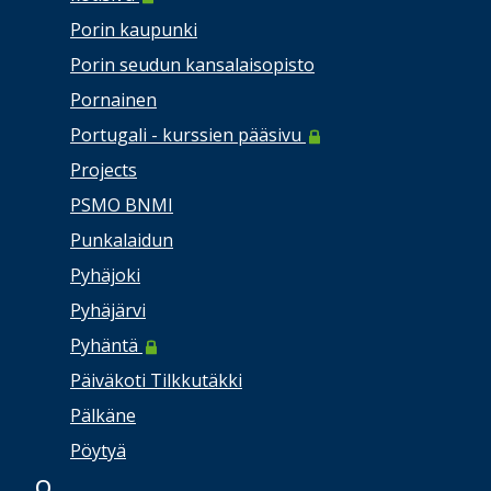
Porin kaupunki
Porin seudun kansalaisopisto
Pornainen
Portugali - kurssien pääsivu
Projects
PSMO BNMI
Punkalaidun
Pyhäjoki
Pyhäjärvi
Pyhäntä
Päiväkoti Tilkkutäkki
Pälkäne
Pöytyä
Q