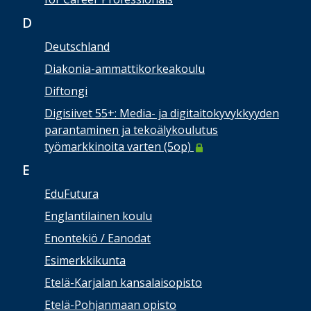
D
Deutschland
Diakonia-ammattikorkeakoulu
Diftongi
Digisiivet 55+: Media- ja digitaitokyvykkyyden
parantaminen ja tekoälykoulutus
työmarkkinoita varten (5op)
E
EduFutura
Englantilainen koulu
Enontekiö / Eanodat
Esimerkkikunta
Etelä-Karjalan kansalaisopisto
Etelä-Pohjanmaan opisto