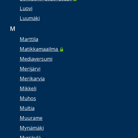
Luovi
Luumäki
M
Marttila
Matikkamaailma
Mediaversumi
Merijärvi
Merikarvia
Mikkeli
Muhos
Multia
Muurame
Mynämäki
Myrskylä