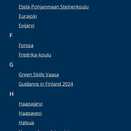
Etelä-Pohjanmaan Steinerkoulu
Eurajoki
Evijärvi
F
Forssa
Fredrika-koulu
G
Green Skills Vaasa
Guidance in Finland 2024
H
Haapajärvi
Haapavesi
Halsua