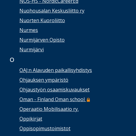
NOS-HS - NordicCareerEd
Nuohousalan Keskusliitto ry
Nuorten Kuoroliitto
Nurmes
Nurmijärven Opisto
Nurmijärvi
O
OAJ:n Alavuden paikallisyhdistys
Ohjauksen ympäristö
Ohjaustyön osaamiskuvaukset
Oman - Finland Oman school
Operaatio Mobilisaatio ry.
Oppikirjat
Oppisopimustoimistot