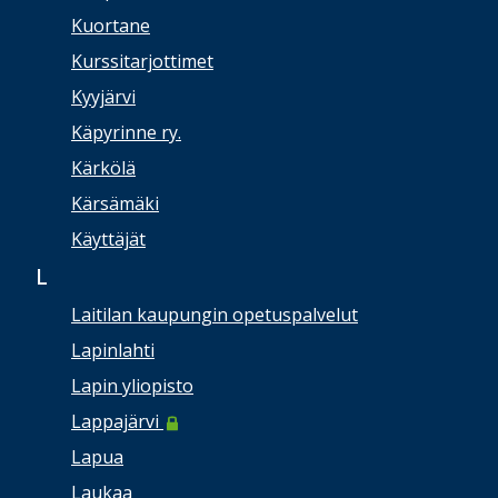
Kuortane
Kurssitarjottimet
Kyyjärvi
Käpyrinne ry.
Kärkölä
Kärsämäki
Käyttäjät
L
Laitilan kaupungin opetuspalvelut
Lapinlahti
Lapin yliopisto
Lappajärvi
Lapua
Laukaa