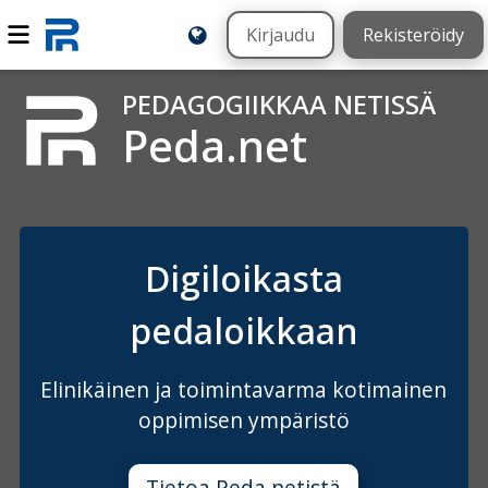
Kirjaudu
Rekisteröidy
PEDAGOGIIKKAA NETISSÄ
Peda.net
Digiloikasta
pedaloikkaan
Elinikäinen ja toimintavarma kotimainen
oppimisen ympäristö
Tietoa Peda.netistä