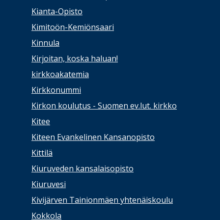
Kianta-Opisto
Kimitoön-Kemiönsaari
Kinnula
Kirjoitan, koska haluan!
kirkkoakatemia
Kirkkonummi
Kirkon koulutus - Suomen ev.lut. kirkko
Kitee
Kiteen Evankelinen Kansanopisto
Kittilä
Kiuruveden kansalaisopisto
Kiuruvesi
Kivijärven Tainionmäen yhtenäiskoulu
Kokkola