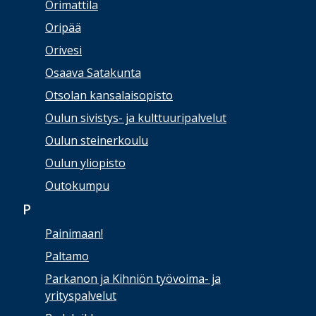
Orimattila
Oripää
Orivesi
Osaava Satakunta
Otsolan kansalaisopisto
Oulun sivistys- ja kulttuuripalvelut
Oulun steinerkoulu
Oulun yliopisto
Outokumpu
P
Painimaan!
Paltamo
Parkanon ja Kihniön työvoima- ja
yrityspalvelut