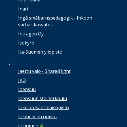
Inari
Ingå småbarnspedagogik - Inkoon
varhaiskasvatus
Intragen Oy
Isokyrö
Itä-Suomen yliopisto
J
Jaettu valo - Shared light
JKO
Joensuu
Joensuun steinerkoulu
Jokelan Kansalaisopisto
Jokihelmen opisto
Jokioinen