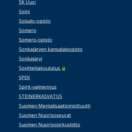
SK Uusi
Soini
Soisalo-opisto
Somero
Somero-opisto
Sonkajärven kansalaisopisto
Sonkajärvi
Sovittelijakoulutus
SPEK
Spirit-valmennus
STEINERKASVATUS
Suomen Mentalisaatioinstituutti
Suomen Nuorisoseurat
Suomen Nuorisosirkusliitto