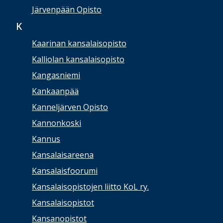
Järvenpään Opisto
K
Kaarinan kansalaisopisto
Kalliolan kansalaisopisto
Kangasniemi
Kankaanpää
Kanneljärven Opisto
Kannonkoski
Kannus
Kansalaisareena
Kansalaisfoorumi
Kansalaisopistojen liitto KoL ry.
Kansalaisopistot
Kansanopistot