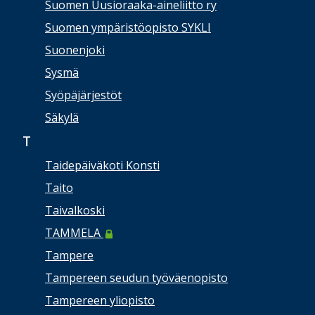
Suomen Uusioraaka-aineliitto ry
Suomen ympäristöopisto SYKLI
Suonenjoki
Sysmä
Syöpäjärjestöt
Säkylä
T
Taidepäiväkoti Konsti
Taito
Taivalkoski
TAMMELA
Tampere
Tampereen seudun työväenopisto
Tampereen yliopisto