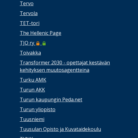
Tervo
Tervola
TET-tori
The Hellenic Page
TJO ry
Toivakka
Transformer 2030 - opettajat kestävän
kehityksen muutosagentteina
Turku AMK
Turun AKK
Turun kaupungin Peda.net
Turun yliopisto
Tuusniemi
Tuusulan Opisto ja Kuvataidekoulu