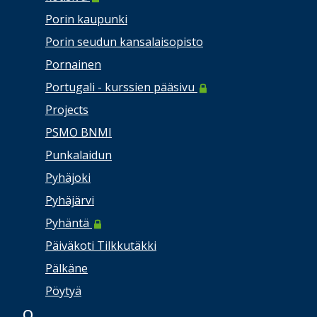
Porin kaupunki
Porin seudun kansalaisopisto
Pornainen
Portugali - kurssien pääsivu
Projects
PSMO BNMI
Punkalaidun
Pyhäjoki
Pyhäjärvi
Pyhäntä
Päiväkoti Tilkkutäkki
Pälkäne
Pöytyä
Q