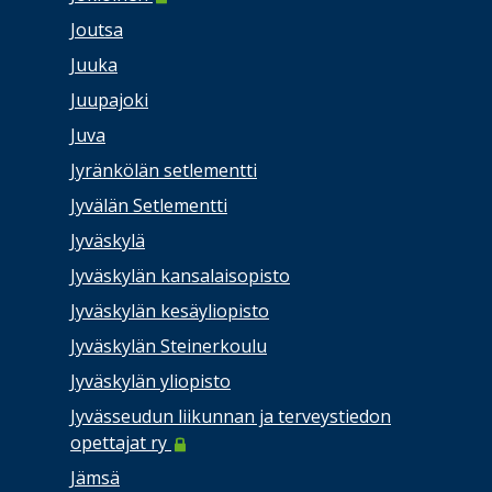
Joutsa
Juuka
Juupajoki
Juva
Jyränkölän setlementti
Jyvälän Setlementti
Jyväskylä
Jyväskylän kansalaisopisto
Jyväskylän kesäyliopisto
Jyväskylän Steinerkoulu
Jyväskylän yliopisto
Jyvässeudun liikunnan ja terveystiedon
opettajat ry
Jämsä