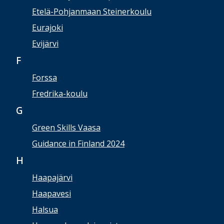
Etelä-Pohjanmaan Steinerkoulu
Eurajoki
Evijärvi
F
Forssa
Fredrika-koulu
G
Green Skills Vaasa
Guidance in Finland 2024
H
Haapajärvi
Haapavesi
Halsua