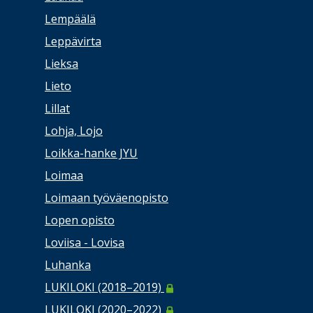
Lempäälä
Leppävirta
Lieksa
Lieto
Lillat
Lohja, Lojo
Loikka-hanke JYU
Loimaa
Loimaan työväenopisto
Lopen opisto
Loviisa - Lovisa
Luhanka
LUKILOKI (2018–2019)
LUKILOKI (2020–2022)