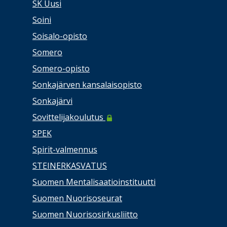
SK Uusi
Soini
Soisalo-opisto
Somero
Somero-opisto
Sonkajärven kansalaisopisto
Sonkajärvi
Sovittelijakoulutus
SPEK
Spirit-valmennus
STEINERKASVATUS
Suomen Mentalisaatioinstituutti
Suomen Nuorisoseurat
Suomen Nuorisosirkusliitto