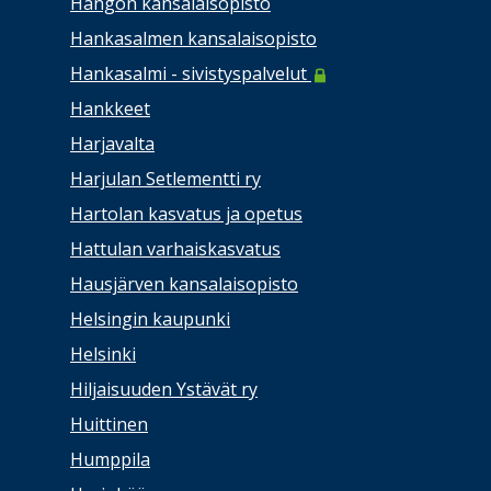
Hangon kansalaisopisto
Hankasalmen kansalaisopisto
Hankasalmi - sivistyspalvelut
Hankkeet
Harjavalta
Harjulan Setlementti ry
Hartolan kasvatus ja opetus
Hattulan varhaiskasvatus
Hausjärven kansalaisopisto
Helsingin kaupunki
Helsinki
Hiljaisuuden Ystävät ry
Huittinen
Humppila