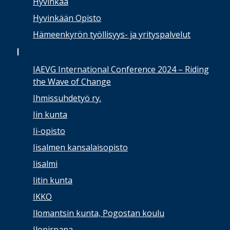
Hyvinkää
Hyvinkään Opisto
Hämeenkyrön työllisyys- ja yrityspalvelut
I
IAEVG International Conference 2024 – Riding
the Wave of Change
Ihmissuhdetyö ry.
Iin kunta
Ii-opisto
Iisalmen kansalaisopisto
Iisalmi
Iitin kunta
IKKO
Ilomantsin kunta, Pogostan koulu
Ilopirpana