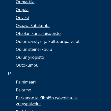
Orimattila
Oripää
Orivesi
Osaava Satakunta
Otsolan kansalaisopisto
Oulun sivistys- ja kulttuuripalvelut
Oulun steinerkoulu
Oulun yliopisto
Outokumpu
P
Painimaan!
Paltamo
Parkanon ja Kihniön työvoima- ja
yrityspalvelut