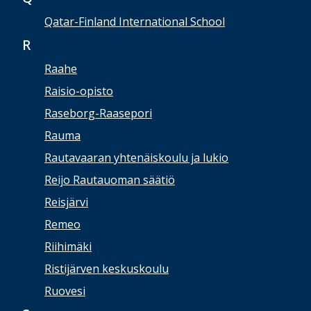
Qatar-Finland International School
R
Raahe
Raisio-opisto
Raseborg-Raasepori
Rauma
Rautavaaran yhtenäiskoulu ja lukio
Reijo Rautauoman säätiö
Reisjärvi
Remeo
Riihimäki
Ristijärven keskuskoulu
Ruovesi