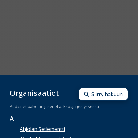
Organisaatiot
Siirry hakuun
Peda.net-palvelun jäsenet aakkosjärjestyksessä:
A
Ahjolan Setlementti