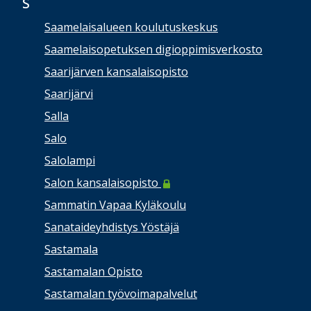
S
Saamelaisalueen koulutuskeskus
Saamelaisopetuksen digioppimisverkosto
Saarijärven kansalaisopisto
Saarijärvi
Salla
Salo
Salolampi
Salon kansalaisopisto
Sammatin Vapaa Kyläkoulu
Sanataideyhdistys Yöstäjä
Sastamala
Sastamalan Opisto
Sastamalan työvoimapalvelut