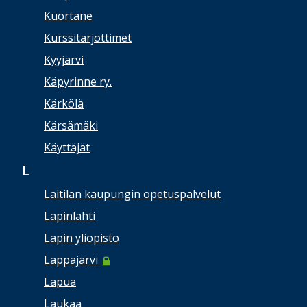
Kuortane
Kurssitarjottimet
Kyyjärvi
Käpyrinne ry.
Kärkölä
Kärsämäki
Käyttäjät
L
Laitilan kaupungin opetuspalvelut
Lapinlahti
Lapin yliopisto
Lappajärvi
Lapua
Laukaa