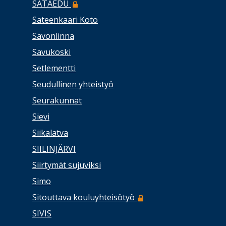
SATAEDU
Sateenkaari Koto
Savonlinna
Savukoski
Setlementti
Seudullinen yhteistyö
Seurakunnat
Sievi
Siikalatva
SIILINJÄRVI
Siirtymät sujuviksi
Simo
Sitouttava kouluyhteisötyö
SIVIS