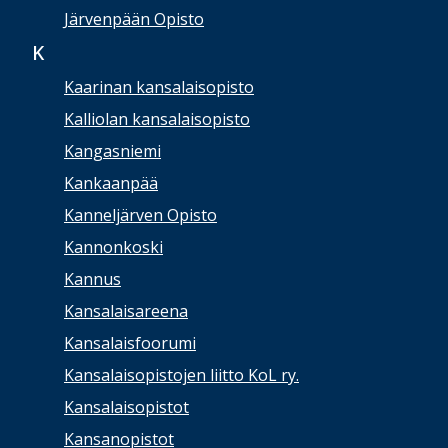
Järvenpään Opisto
K
Kaarinan kansalaisopisto
Kalliolan kansalaisopisto
Kangasniemi
Kankaanpää
Kanneljärven Opisto
Kannonkoski
Kannus
Kansalaisareena
Kansalaisfoorumi
Kansalaisopistojen liitto KoL ry.
Kansalaisopistot
Kansanopistot