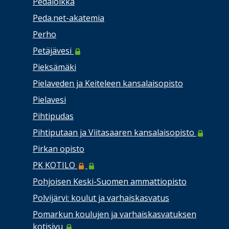
Pedaloikka
Peda.net-akatemia
Perho
Petäjävesi
Pieksämäki
Pielaveden ja Keiteleen kansalaisopisto
Pielavesi
Pihtipudas
Pihtiputaan ja Viitasaaren kansalaisopisto
Pirkan opisto
PK KOTILO
Pohjoisen Keski-Suomen ammattiopisto
Polvijärvi: koulut ja varhaiskasvatus
Pomarkun koulujen ja varhaiskasvatuksen
kotisivu