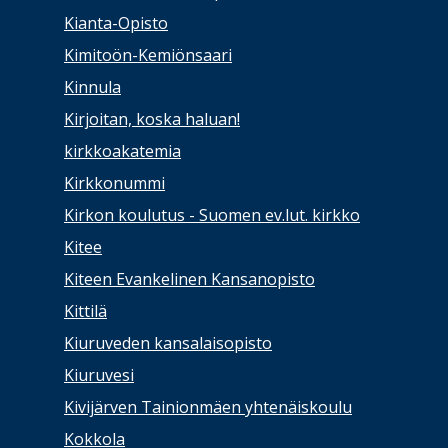
Kianta-Opisto
Kimitoön-Kemiönsaari
Kinnula
Kirjoitan, koska haluan!
kirkkoakatemia
Kirkkonummi
Kirkon koulutus - Suomen ev.lut. kirkko
Kitee
Kiteen Evankelinen Kansanopisto
Kittilä
Kiuruveden kansalaisopisto
Kiuruvesi
Kivijärven Tainionmäen yhtenäiskoulu
Kokkola