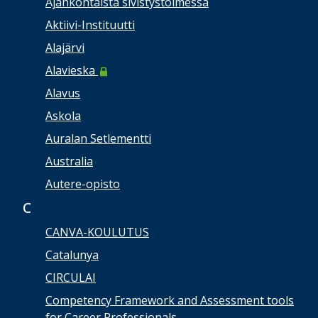
Ajankohtaista sivistystoimessa
Aktiivi-Instituutti
Alajärvi
Alavieska
Alavus
Askola
Auralan Setlementti
Australia
Autere-opisto
C
CANVA-KOULUTUS
Catalunya
CIRCULAI
Competency Framework and Assessment tools
for Career Professionals