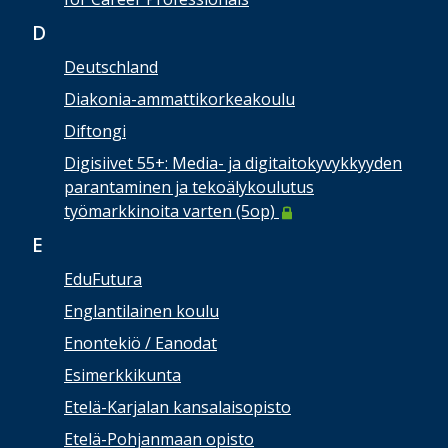
D
Deutschland
Diakonia-ammattikorkeakoulu
Diftongi
Digisiivet 55+: Media- ja digitaitokyvykkyyden
parantaminen ja tekoälykoulutus
työmarkkinoita varten (5op)
E
EduFutura
Englantilainen koulu
Enontekiö / Eanodat
Esimerkkikunta
Etelä-Karjalan kansalaisopisto
Etelä-Pohjanmaan opisto