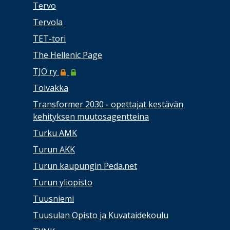
Tervo
Tervola
TET-tori
The Hellenic Page
TJO ry
Toivakka
Transformer 2030 - opettajat kestävän
kehityksen muutosagentteina
Turku AMK
Turun AKK
Turun kaupungin Peda.net
Turun yliopisto
Tuusniemi
Tuusulan Opisto ja Kuvataidekoulu