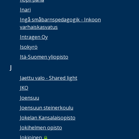
Inari
Ingå småbarnspedagogik - Inkoon
varhaiskasvatus
Intragen Oy
Isokyrö
Itä-Suomen yliopisto
J
Jaettu valo - Shared light
JKO
Joensuu
Joensuun steinerkoulu
Jokelan Kansalaisopisto
Jokihelmen opisto
Jokioinen