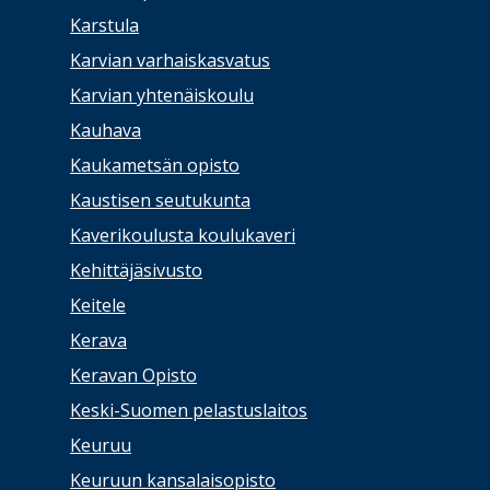
Karstula
Karvian varhaiskasvatus
Karvian yhtenäiskoulu
Kauhava
Kaukametsän opisto
Kaustisen seutukunta
Kaverikoulusta koulukaveri
Kehittäjäsivusto
Keitele
Kerava
Keravan Opisto
Keski-Suomen pelastuslaitos
Keuruu
Keuruun kansalaisopisto