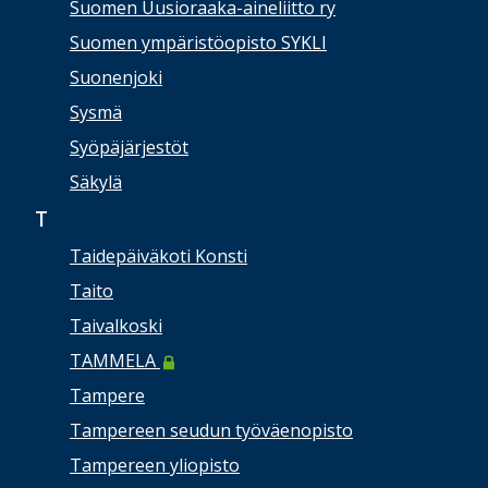
Suomen Uusioraaka-aineliitto ry
Suomen ympäristöopisto SYKLI
Suonenjoki
Sysmä
Syöpäjärjestöt
Säkylä
T
Taidepäiväkoti Konsti
Taito
Taivalkoski
TAMMELA
Tampere
Tampereen seudun työväenopisto
Tampereen yliopisto