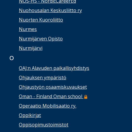
NOS-HS - NordicCareerEd
Nuohousalan Keskusliitto ry
Nuorten Kuoroliitto
Nurmes
Nurmijärven Opisto
Nurmijärvi
O
OAJ:n Alavuden paikallisyhdistys
Ohjauksen ympäristö
Ohjaustyön osaamiskuvaukset
Oman - Finland Oman school
Operaatio Mobilisaatio ry.
Oppikirjat
Oppisopimustoimistot