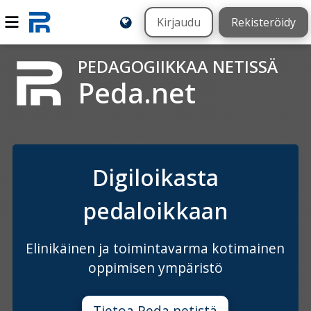
Kirjaudu
Rekisteröidy
PEDAGOGIIKKAA NETISSÄ
Peda.net
Digiloikasta
pedaloikkaan
Elinikäinen ja toimintavarma kotimainen
oppimisen ympäristö
Tietoa Peda.netistä