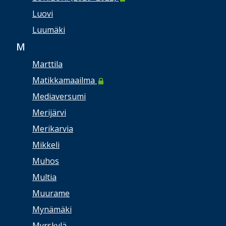
Luovi
Luumäki
M
Marttila
Matikkamaailma
Mediaversumi
Merijärvi
Merikarvia
Mikkeli
Muhos
Multia
Muurame
Mynämäki
Myrskylä