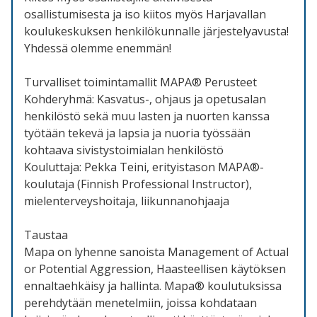
osallistumisesta ja iso kiitos myös Harjavallan
koulukeskuksen henkilökunnalle järjestelyavusta!
Yhdessä olemme enemmän!
Turvalliset toimintamallit MAPA® Perusteet
Kohderyhmä: Kasvatus-, ohjaus ja opetusalan
henkilöstö sekä muu lasten ja nuorten kanssa
työtään tekevä ja lapsia ja nuoria työssään
kohtaava sivistystoimialan henkilöstö
Kouluttaja: Pekka Teini, erityistason MAPA®-
koulutaja (Finnish Professional Instructor),
mielenterveyshoitaja, liikunnanohjaaja
Taustaa
Mapa on lyhenne sanoista Management of Actual
or Potential Aggression, Haasteellisen käytöksen
ennaltaehkäisy ja hallinta. Mapa® koulutuksissa
perehdytään menetelmiin, joissa kohdataan