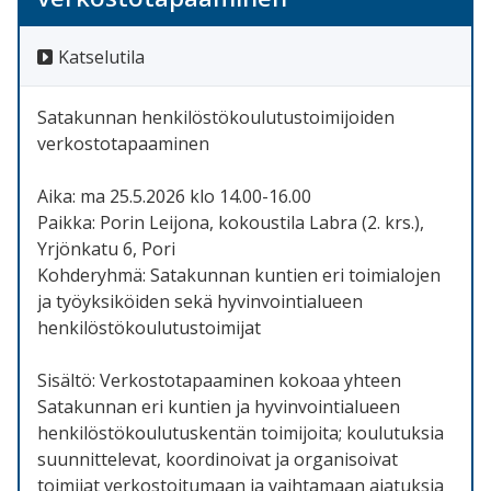
Katselutila
Satakunnan henkilöstökoulutustoimijoiden
verkostotapaaminen
Aika: ma 25.5.2026 klo 14.00-16.00
Paikka: Porin Leijona, kokoustila Labra (2. krs.),
Yrjönkatu 6, Pori
Kohderyhmä: Satakunnan kuntien eri toimialojen
ja työyksiköiden sekä hyvinvointialueen
henkilöstökoulutustoimijat
Sisältö: Verkostotapaaminen kokoaa yhteen
Satakunnan eri kuntien ja hyvinvointialueen
henkilöstökoulutuskentän toimijoita; koulutuksia
suunnittelevat, koordinoivat ja organisoivat
toimijat verkostoitumaan ja vaihtamaan ajatuksia