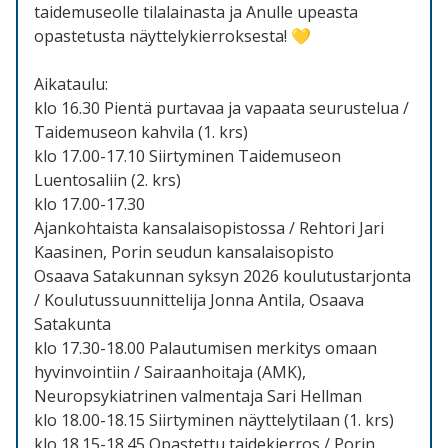
taidemuseolle tilalainasta ja Anulle upeasta
opastetusta näyttelykierroksesta! 💛
Aikataulu:
klo 16.30 Pientä purtavaa ja vapaata seurustelua /
Taidemuseon kahvila (1. krs)
klo 17.00-17.10 Siirtyminen Taidemuseon
Luentosaliin (2. krs)
klo 17.00-17.30
Ajankohtaista kansalaisopistossa / Rehtori Jari
Kaasinen, Porin seudun kansalaisopisto
Osaava Satakunnan syksyn 2026 koulutustarjonta
/ Koulutussuunnittelija Jonna Antila, Osaava
Satakunta
klo 17.30-18.00 Palautumisen merkitys omaan
hyvinvointiin / Sairaanhoitaja (AMK),
Neuropsykiatrinen valmentaja Sari Hellman
klo 18.00-18.15 Siirtyminen näyttelytilaan (1. krs)
klo 18.15-18.45 Opastettu taidekierros / Porin