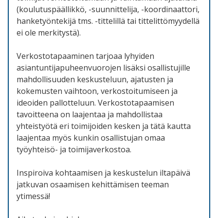
(koulutuspäällikkö, -suunnittelija, -koordinaattori,
hanketyöntekijä tms. -tittelillä tai tittelittömyydellä
ei ole merkitystä).
Verkostotapaaminen tarjoaa lyhyiden
asiantuntijapuheenvuorojen lisäksi osallistujille
mahdollisuuden keskusteluun, ajatusten ja
kokemusten vaihtoon, verkostoitumiseen ja
ideoiden pallotteluun. Verkostotapaamisen
tavoitteena on laajentaa ja mahdollistaa
yhteistyötä eri toimijoiden kesken ja tätä kautta
laajentaa myös kunkin osallistujan omaa
työyhteisö- ja toimijaverkostoa.
Inspiroiva kohtaamisen ja keskustelun iltapäivä
jatkuvan osaamisen kehittämisen teeman
ytimessä!