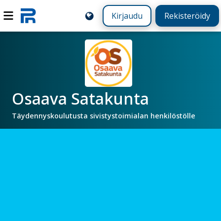
Kirjaudu
Rekisteröidy
Osaava Satakunta
Täydennyskoulutusta sivistystoimialan henkilöstölle