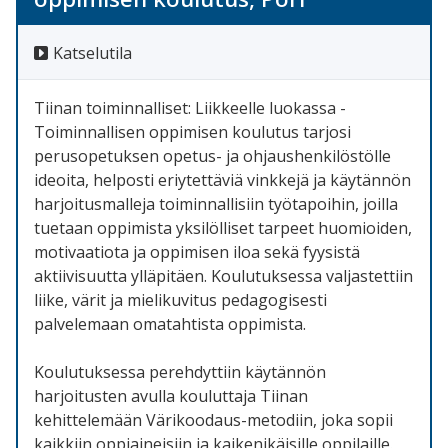
Katselutila
Tiinan toiminnalliset: Liikkeelle luokassa -
Toiminnallisen oppimisen koulutus tarjosi
perusopetuksen opetus- ja ohjaushenkilöstölle
ideoita, helposti eriytettäviä vinkkejä ja käytännön
harjoitusmalleja toiminnallisiin työtapoihin, joilla
tuetaan oppimista yksilölliset tarpeet huomioiden,
motivaatiota ja oppimisen iloa sekä fyysistä
aktiivisuutta ylläpitäen. Koulutuksessa valjastettiin
liike, värit ja mielikuvitus pedagogisesti
palvelemaan omatahtista oppimista.
Koulutuksessa perehdyttiin käytännön
harjoitusten avulla kouluttaja Tiinan
kehittelemään Värikoodaus-metodiin, joka sopii
kaikkiin oppiaineisiin ja kaikenikäisille oppilaille.