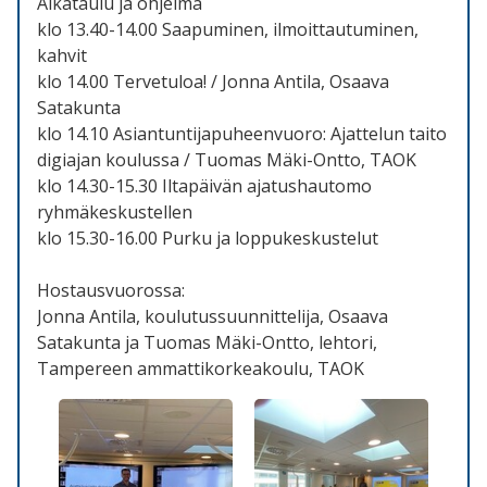
Aikataulu ja ohjelma
klo 13.40-14.00 Saapuminen, ilmoittautuminen,
kahvit
klo 14.00 Tervetuloa! / Jonna Antila, Osaava
Satakunta
klo 14.10 Asiantuntijapuheenvuoro: Ajattelun taito
digiajan koulussa / Tuomas Mäki-Ontto, TAOK
klo 14.30-15.30 Iltapäivän ajatushautomo
ryhmäkeskustellen
klo 15.30-16.00 Purku ja loppukeskustelut
Hostausvuorossa:
Jonna Antila, koulutussuunnittelija, Osaava
Satakunta ja Tuomas Mäki-Ontto, lehtori,
Tampereen ammattikorkeakoulu, TAOK