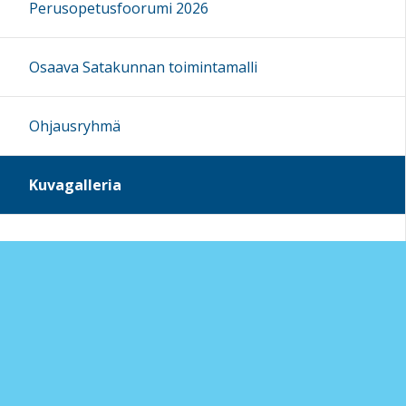
Perusopetusfoorumi 2026
Osaava Satakunnan toimintamalli
Ohjausryhmä
Kuvagalleria
Sivun alkuun
Ohjeet
Saavutettavuus