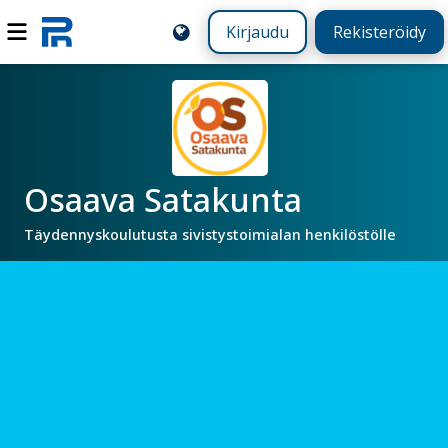
Kirjaudu
Rekisteröidy
Osaava Satakunta
Täydennyskoulutusta sivistystoimialan henkilöstölle