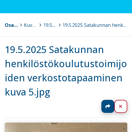
Osaava Satakunta
>
Kuvagalleria
>
19.5.2025 Satakunnan henkilöstökoulutustoimijoiden verkostotapaaminen, Pori
>
19.5.2025 Satakunnan henkilöstökoulutustoimijoiden verkostotapaaminen kuva 5.jpg
19.5.2025 Satakunnan
henkilöstökoulutustoimijo
iden verkostotapaaminen
kuva 5.jpg
Jaa
Sul