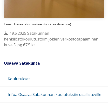
Tämän kuvan tekstivastine: (tyhjä tekstivastine)
19.5.2025 Satakunnan
henkilöstökoulutustoimijoiden verkostotapaaminen
kuva 5.jpg 67.5 kt
Osaava Satakunta
Koulutukset
Infoa Osaava Satakunnan koulutuksiin osallistuville