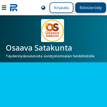
Kirjaudu
Rekisteröidy
Osaava Satakunta
Täydennyskoulutusta sivistystoimialan henkilöstölle