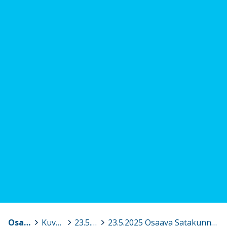
Osaava Satakunta
>
Kuvagalleria
>
23.5.2025 Osaava Satakunnan ohjausryhmän kokous, Huittinen
>
23.5.2025 Osaava Satakunnan ohjausryhmän kokous Huittinen 1.jpg