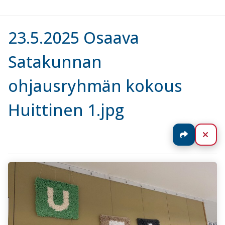
23.5.2025 Osaava
Satakunnan
ohjausryhmän kokous
Huittinen 1.jpg
Jaa
Sul