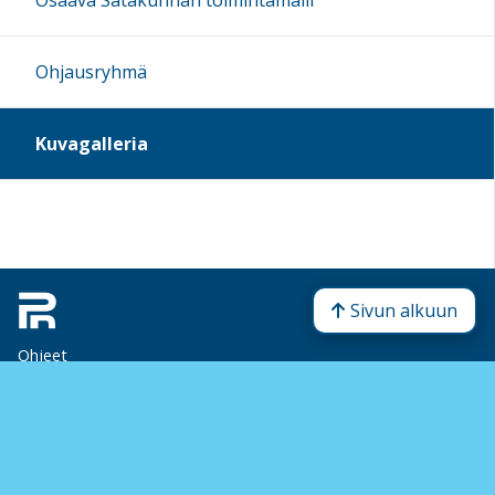
Osaava Satakunnan toimintamalli
Ohjausryhmä
Kuvagalleria
Sivun alkuun
Ohjeet
Saavutettavuus
Yksityisyydensuoja
Lähetä palautetta Peda.net-ylläpidolle
Ilmoita asiaton sisältö