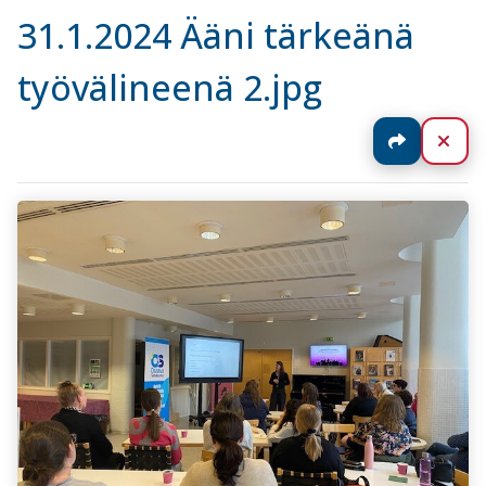
31.1.2024 Ääni tärkeänä
työvälineenä 2.jpg
Jaa
Sul