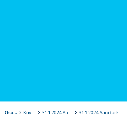
Osaava Satakunta
>
Kuvagalleria
>
31.1.2024 Ääni tärkeänä työvälineenä - Ääniergonomian koulutusta sivistystoimialan puhetyöläisille, Pori
>
31.1.2024 Ääni tärkeänä työvälineenä 2.jpg