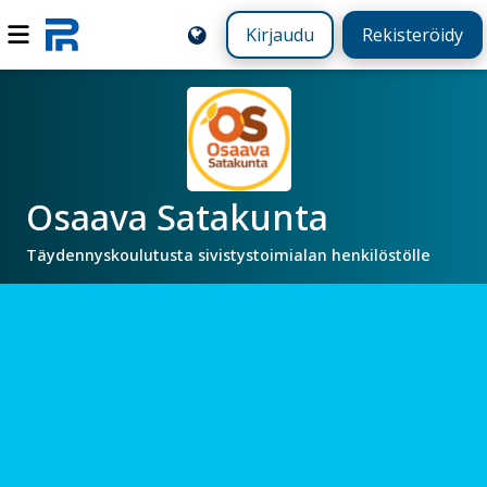
Kirjaudu
Rekisteröidy
Osaava Satakunta
Täydennyskoulutusta sivistystoimialan henkilöstölle