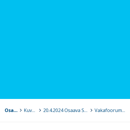
Osaava Satakunta
>
Kuvagalleria
>
20.4.2024 Osaava Satakunnan Varhaiskasvatuksen koulutusfoorumi, Pori
>
Vakafoorumi 2024 35.jpg