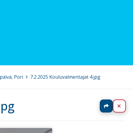
päivä, Pori
>
7.2.2025 Kouluvalmentajat 4.jpg
jpg
Jaa
Sulj