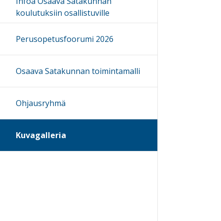
Infoa Osaava Satakunnan
koulutuksiin osallistuville
Perusopetusfoorumi 2026
Osaava Satakunnan toimintamalli
Ohjausryhmä
Kuvagalleria