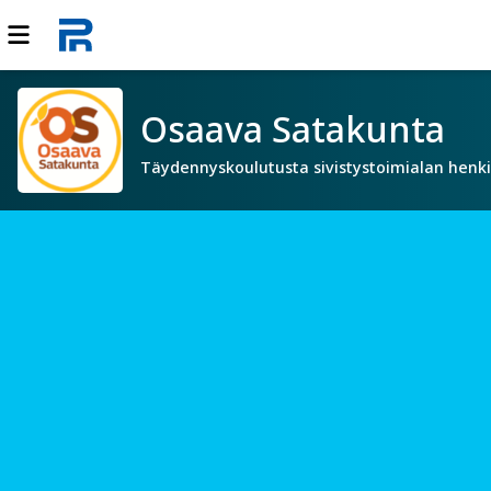
Osaava Satakunta
Täydennyskoulutusta sivistystoimialan henki