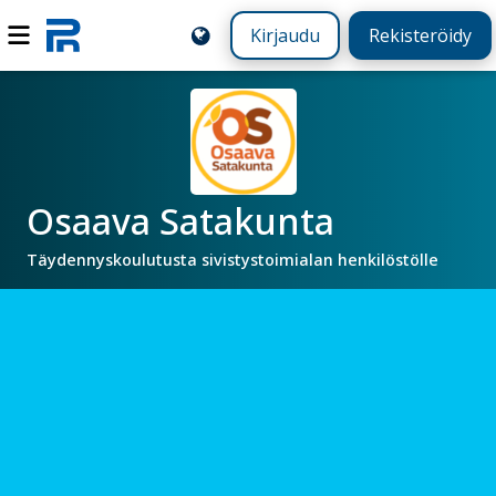
Kirjaudu
Rekisteröidy
Osaava Satakunta
Täydennyskoulutusta sivistystoimialan henkilöstölle