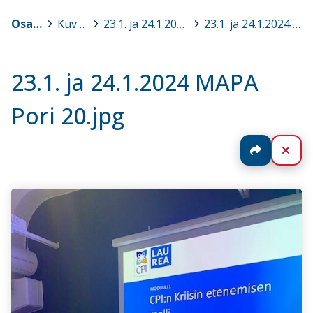
Osaava Satakunta
>
Kuvagalleria
>
23.1. ja 24.1.2024 Turvalliset toimintamallit MAPA® Perusteet, Pori
>
23.1. ja 24.1.2024 MAPA Pori 20.jpg
23.1. ja 24.1.2024 MAPA
Pori 20.jpg
Jaa
Sul