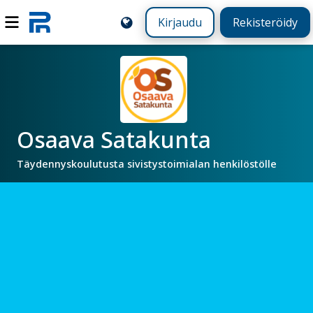
Kirjaudu
Rekisteröidy
Osaava Satakunta
Täydennyskoulutusta sivistystoimialan henkilöstölle