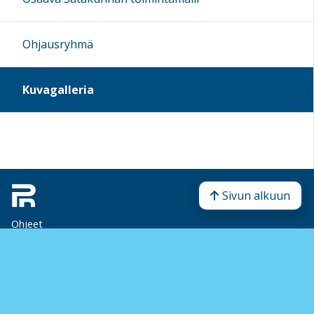
Ohjausryhmä
Kuvagalleria
Sivun alkuun
Ohjeet
Saavutettavuus
Yksityisyydensuoja
Lähetä palautetta Peda.net-ylläpidolle
Ilmoita asiaton sisältö