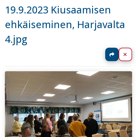
19.9.2023 Kiusaamisen
ehkäiseminen, Harjavalta
4.jpg
Jaa
Sul