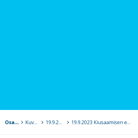
Osaava Satakunta
>
Kuvagalleria
>
19.9.2023 Kiusaamisen ehkäiseminen, Harjavalta
>
19.9.2023 Kiusaamisen ehkäiseminen, Harjavalta 4.jpg