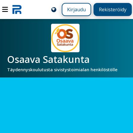
Kirjaudu
Rekisteröidy
Osaava Satakunta
Täydennyskoulutusta sivistystoimialan henkilöstölle