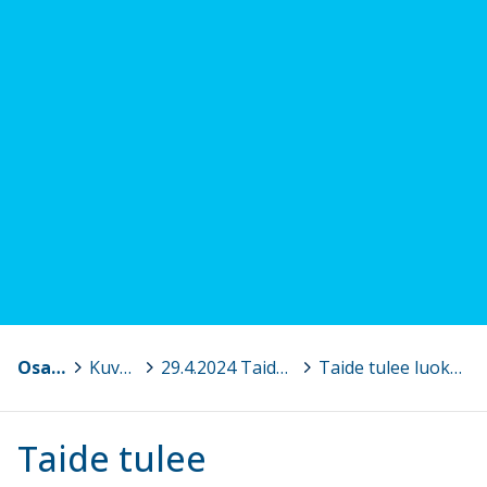
Osaava Satakunta
>
Kuvagalleria
>
29.4.2024 Taide tulee luokkahuoneisiin! Vinkkejä ja ideoita virtuaalisen taidesisällön käyttöön kuvataiteen opetuksessa (alakoulu ja esiopetus)
>
Taide tulee luokkahuoneisiin kuvat.png
Taide tulee