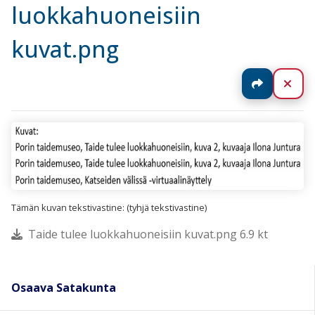
luokkahuoneisiin
kuvat.png
Jaa
Sul
Tämän kuvan tekstivastine: (tyhjä tekstivastine)
Taide tulee luokkahuoneisiin kuvat.png 6.9 kt
Osaava Satakunta