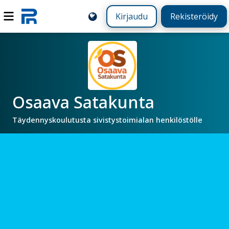
Kirjaudu
Rekisteröidy
Osaava Satakunta
Täydennyskoulutusta sivistystoimialan henkilöstölle