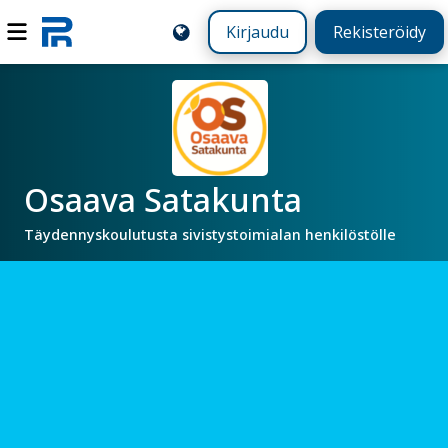
Kirjaudu
Rekisteröidy
Osaava Satakunta
Täydennyskoulutusta sivistystoimialan henkilöstölle