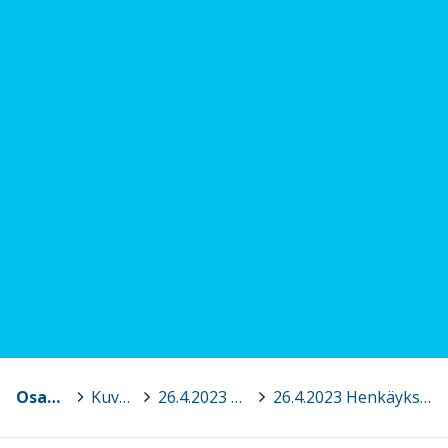
Osaava Satakunta
>
Kuvagalleria
>
26.4.2023 Henkäyksiä itsellesi, Pori
>
26.4.2023 Henkäyksiä itsellesi 3.jpg