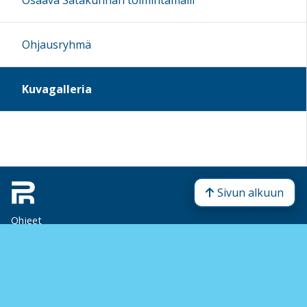
Osaava Satakunnan toimintamalli
Ohjausryhmä
Kuvagalleria
Sivun alkuun
Ohjeet
Saavutettavuus
Yksityisyydensuoja
Lähetä palautetta Peda.net-ylläpidolle
Ilmoita asiaton sisältö