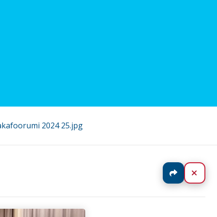
akafoorumi 2024 25.jpg
Jaa
Sulj