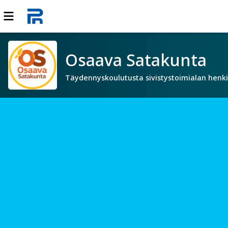
Osaava Satakunta
Täydennyskoulutusta sivistystoimialan henki