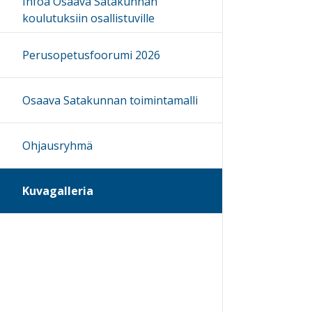
Infoa Osaava Satakunnan
koulutuksiin osallistuville
Perusopetusfoorumi 2026
Osaava Satakunnan toimintamalli
Ohjausryhmä
Kuvagalleria