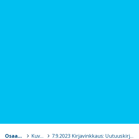
Osaava Satakunta
>
Kuvagalleria
>
7.9.2023 Kirjavinkkaus: Uutuuskirjoja alle kouluikäisille