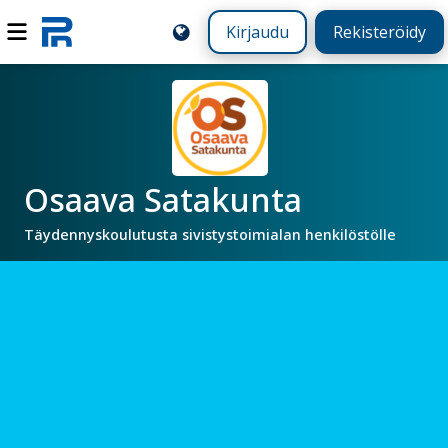
Kirjaudu
Rekisteröidy
Osaava Satakunta
Täydennyskoulutusta sivistystoimialan henkilöstölle