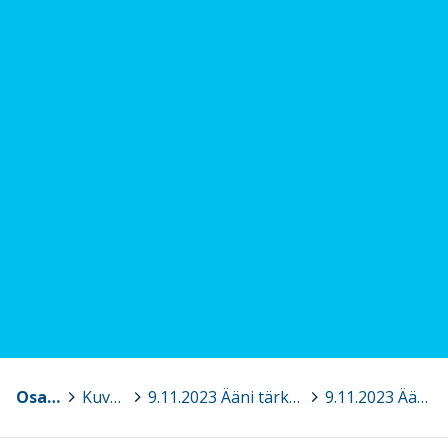
Osaava Satakunta
>
Kuvagalleria
>
9.11.2023 Ääni tärkeänä työvälineenä - Ääniergonomian koulutusta ja käytännön harjoituksia sivistystoimialan puhetyöläisille, Pori
>
9.11.2023 Ääniergonomia.jpg