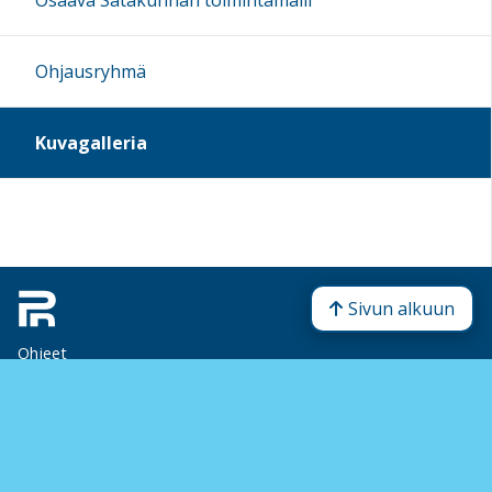
Osaava Satakunnan toimintamalli
Ohjausryhmä
Kuvagalleria
Sivun alkuun
Ohjeet
Saavutettavuus
Yksityisyydensuoja
Lähetä palautetta Peda.net-ylläpidolle
Ilmoita asiaton sisältö