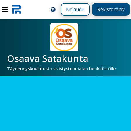
Kirjaudu
Rekisteröidy
Osaava Satakunta
Täydennyskoulutusta sivistystoimialan henkilöstölle