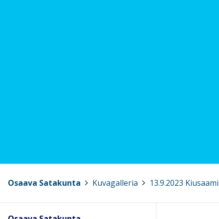
Osaava Satakunta
>
Kuvagalleria
>
13.9.2023 Kiusaam
Osaava Satakunta