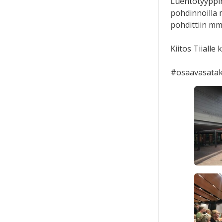
Luentotyyppine
pohdinnoilla m
pohdittiin mm
Kiitos Tiialle
#osaavasatak