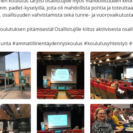
n koulutus tarjosi osallistujille myös mahdollisuuden keskuste
m. padlet-kyselyillä, joita oli mahdollista pohtia ja toteuttaa
. osallisuuden vahvistamista sekä tunne- ja vuorovaikutustai
 koulutuksen pitämisestä! Osallistujille kiitos aktiivisesta os
unta #ammatillinentäydennyskoulus #koulutusyhteistyö 