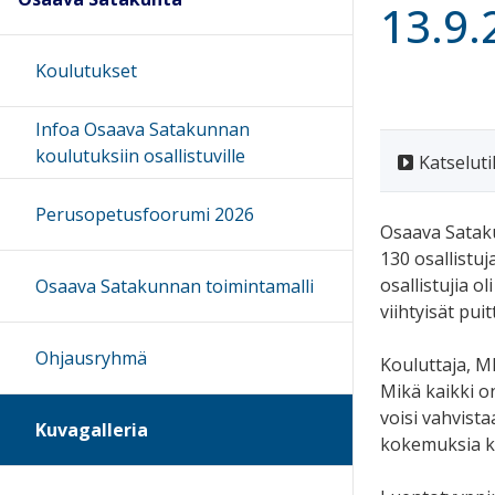
13.9
Koulutukset
Infoa Osaava Satakunnan
koulutuksiin osallistuville
Katseluti
Perusopetusfoorumi 2026
Osaava Sataku
130 osallistu
osallistujia 
Osaava Satakunnan toimintamalli
viihtyisät pui
Ohjausryhmä
Kouluttaja, M
Mikä kaikki o
voisi vahvista
Kuvagalleria
kokemuksia ki