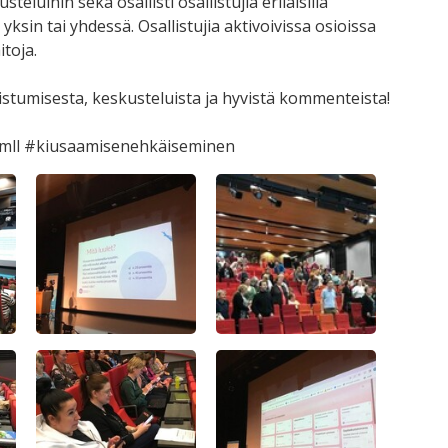
luihin sekä osallisti osallistujia erilaisilla
 yksin tai yhdessä. Osallistujia aktivoivissa osioissa
toja.
allistumisesta, keskusteluista ja hyvistä kommenteista!
#mll #kiusaamisenehkäiseminen