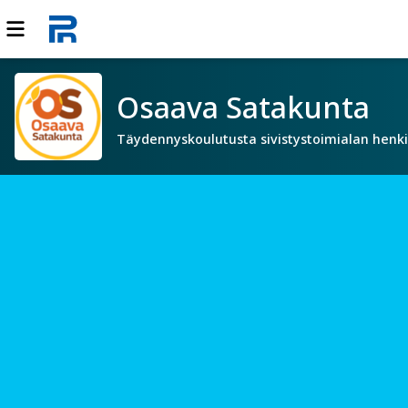
Osaava Satakunta
Täydennyskoulutusta sivistystoimialan henki