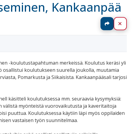
iseminen, Kankaanpää
Jaa
Sulj
en -koulutustapahtuman merkeissä. Koulutus keräsi yli
 osallistui koulutukseen suurella joukolla, muutamia
viasta, Pomarkusta ja Siikaisista. Kankaanpääsali tarjosi
nell käsitteli koulutuksessa mm. seuraavia kysymyksiä:
 välistä myönteistä vuorovaikutusta ja kaveritaitoja
 voisi puuttua. Koulutuksessa käytiin läpi myös oppilaiden
isen vastaisen työn suunnitelmaa.