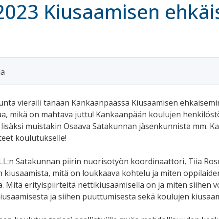
.2023 Kiusaamisen ehkä
la
nta vieraili tänään Kankaanpäässä Kiusaamisen ehkäisemin
jaa, mikä on mahtava juttu! Kankaanpään koulujen henkilöstö
oli lisäksi muistakin Osaava Satakunnan jäsenkunnista mm. Kar
tteet koulutukselle!
LL:n Satakunnan piirin nuorisotyön koordinaattori, Tiia Ros
n kiusaamista, mitä on loukkaava kohtelu ja miten oppilaiden
a. Mitä erityispiirteitä nettikiusaamisella on ja miten siihen
usaamisesta ja siihen puuttumisesta sekä koulujen kiusaam