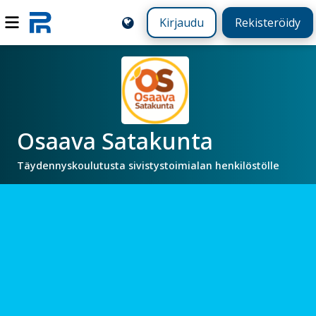
Kirjaudu
Rekisteröidy
Osaava Satakunta
Täydennyskoulutusta sivistystoimialan henkilöstölle