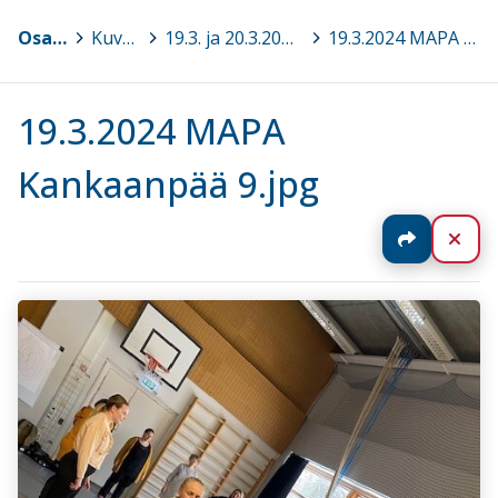
Osaava Satakunta
>
Kuvagalleria
>
19.3. ja 20.3.2024 Turvalliset toimintamallit MAPA® Perusteet, Kankaanpää
>
19.3.2024 MAPA Kankaanpää 9.jpg
19.3.2024 MAPA
Kankaanpää 9.jpg
Jaa
Sul